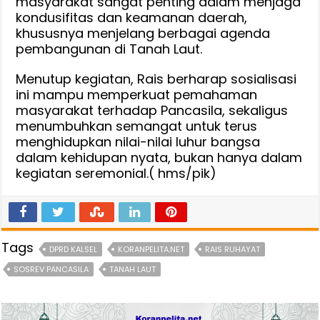
masyarakat sangat penting dalam menjaga
kondusifitas dan keamanan daerah,
khususnya menjelang berbagai agenda
pembangunan di Tanah Laut.
Menutup kegiatan, Rais berharap sosialisasi
ini mampu memperkuat pemahaman
masyarakat terhadap Pancasila, sekaligus
menumbuhkan semangat untuk terus
menghidupkan nilai-nilai luhur bangsa
dalam kehidupan nyata, bukan hanya dalam
kegiatan seremonial.( hms/pik)
Tags
DPRD KALSEL
KORANPELITA.NET
RAIS RUHAYAT
SOSREV PANCASILA
TANAH LAUT