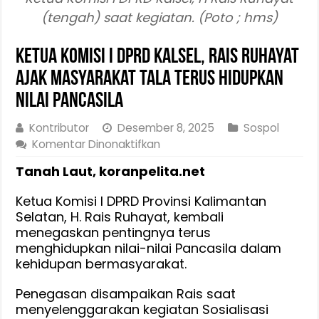
(tengah) saat kegiatan. (Poto ; hms)
Ketua Komisi I DPRD Kalsel, Rais Ruhayat
Ajak Masyarakat Tala Terus Hidupkan
Nilai Pancasila
Kontributor
Desember 8, 2025
Sospol
pada
Komentar Dinonaktifkan
Ketua
Tanah Laut, koranpelita.net
Komisi
I
Ketua Komisi I DPRD Provinsi Kalimantan
DPRD
Selatan, H. Rais Ruhayat, kembali
Kalsel,
menegaskan pentingnya terus
Rais
menghidupkan nilai-nilai Pancasila dalam
Ruhayat
kehidupan bermasyarakat.
Ajak
Masyarakat
Penegasan disampaikan Rais saat
Tala
menyelenggarakan kegiatan Sosialisasi