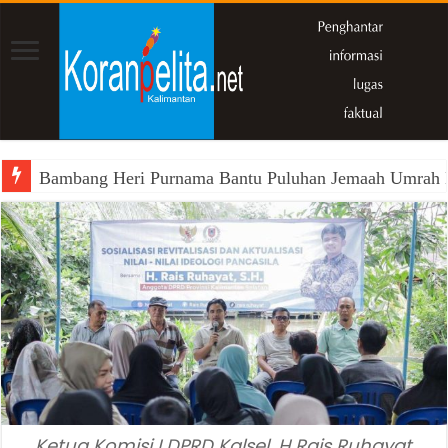
Bambang Heri Purnama Bantu Puluhan Jemaah Umrah Kals
Ketua Komisi I DPRD Kalsel, H Rais Ruhayat