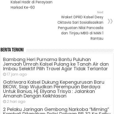
Kalsel Hadir di Perayaan
Harkad Ke-60
Next
Waket DPRD Kalsel Desy
Oktavia Sari Sosialisasikan
Penguatan Nilai Pancasila
dan Tinjau MBG di MAN 1
Rantau
Berita Terkini
Bambang Heri Purnama Bantu Puluhan
Jemaah Umrah Kalsel Pulang ke Tanah Air dan
Imbau Selektif Pilih Travel Agar Tidak Terlantar
17 jam ago
Gatriwara Kalsel Dukung Kepengurusan Baru
BKOW, Siap Wujudkan Perempuan Berdaya
Untuk Banua, Hj. Ellyana Trisya : Jalankan
Amanah Dengan Keikhlasan
2 hari ago
2 Pelaku Jaringan Gembong Narkoba “Miming”
Kembali Ditangkap Polisi Dengan BB 32 Kg Sabu