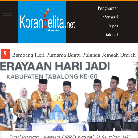
Bambang Heri Purnama Bantu Puluhan Jemaah Umrah Kals
Dari kanan : Ketua DPRD Kalsel, H Supian HK