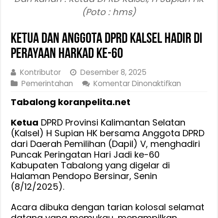
(Poto : hms)
Ketua dan Anggota DPRD Kalsel Hadir di
Perayaan Harkad Ke-60
Kontributor
Desember 8, 2025
pada
Pemerintahan
Komentar Dinonaktifkan
Ketua
Tabalong koranpelita.net
dan
Anggota
Ketua
DPRD Provinsi Kalimantan Selatan
DPRD
(Kalsel) H Supian HK bersama Anggota DPRD
Kalsel
dari Daerah Pemilihan (Dapil) V, menghadiri
Hadir
Puncak Peringatan Hari Jadi ke-60
di
Kabupaten Tabalong yang digelar di
Perayaan
Halaman Pendopo Bersinar, Senin
Harkad
(8/12/2025).
Ke-
Acara dibuka dengan tarian kolosal selamat
60
datang yang memukau, menampilkan