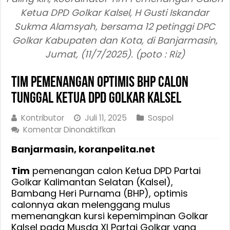
Ketua DPD Golkar Kalsel, H Gusti Iskandar
Sukma Alamsyah, bersama 12 petinggi DPC
Golkar Kabupaten dan Kota, di Banjarmasin,
Jumat, (11/7/2025). (poto : Riz)
Tim Pemenangan Optimis BHP Calon
Tunggal Ketua DPD Golkar Kalsel
Kontributor
Juli 11, 2025
Sospol
pada
Komentar Dinonaktifkan
Tim
Banjarmasin, koranpelita.net
Pemenangan
Optimis
Tim
pemenangan calon Ketua DPD Partai
BHP
Golkar Kalimantan Selatan (Kalsel),
Calon
Bambang Heri Purnama (BHP), optimis
Tunggal
calonnya akan melenggang mulus
Ketua
memenangkan kursi kepemimpinan Golkar
DPD
Kalsel pada Musda XI Partai Golkar yang