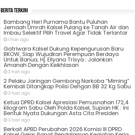
Berita Terkini
Bambang Heri Purnama Bantu Puluhan
Jemaah Umrah Kalsel Pulang ke Tanah Air dan
Imbau Selektif Pilih Travel Agar Tidak Terlantar
1 hari ago
Gatriwara Kalsel Dukung Kepengurusan Baru
BKOW, Siap Wujudkan Perempuan Berdaya
Untuk Banua, Hj. Ellyana Trisya : Jalankan
Amanah Dengan Keikhlasan
2 hari ago
2 Pelaku Jaringan Gembong Narkoba “Miming”
Kembali Ditangkap Polisi Dengan BB 32 Kg Sabu
3 hari ago
Ķetua DPRD Kalsel Apresiasi Pemusnahan 172,4
kilogram Sabu Oleh Polda Kalsel, Supian HK : Ini
Bentuk Nyata Dukungan Asta Cita Presiden
3 hari ago
Berkait APBD Perubahan 2026 Komisi III DPRD
Kalsel Gelar Rapat Pendalaman Kegiatan Kerja