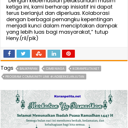
“Dengan keberhasilan pelaksanaan musim
ketiga ini, kami berharap inisiatif ini dapat
terus berlanjut dan diperluas. Kolaborasi
dengan berbagai pemangku kepentingan
menjadi kunci dalam menciptakan dampak
yang lebih luas bagi masyarakat,” tutup
Heny.(ril/pik)
Tags
BALIKPAPAN
CIMB NIAGA
KORANPELITA.NET
PROGRAM COMMUNITY LINK #JADIBERKELANJUTAN