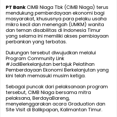
Konsisten
PT Bank
CIMB Niaga Tbk (CIMB Niaga) terus
Berdayakan
mendukung pemberdayaan ekonomi bagi
UMKM
masyarakat, khususnya para pelaku usaha
Indonesia
mikro kecil dan menengah (UMKM) wanita
Timur
dan teman disabilitas di Indonesia Timur
melalui
yang selama ini memiliki akses pembiayaan
Community
perbankan yang terbatas.
Link
Dukungan tersebut diwujudkan melalui
#JadiBerkelanjutan
Program Community Link
Musim
#JadiBerkelanjutan bertajuk Pelatihan
Ketiga,
Pemberdayaan Ekonomi Berkelanjutan yang
Luluskan
kini telah memasuki musim ketiga.
50
pelaku
Sebagai puncak dari pelaksanaan program
UMKM
tersebut, CIMB Niaga bersama mitra
Terpilih
pelaksana, BerdayaBareng,
menyelenggarakan acara Graduation dan
Site Visit di Balikpapan, Kalimantan Timur.