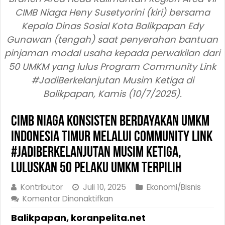
CIMB Niaga Heny Susetyorini (kiri) bersama
Kepala Dinas Sosial Kota Balikpapan Edy
Gunawan (tengah) saat penyerahan bantuan
pinjaman modal usaha kepada perwakilan dari
50 UMKM yang lulus Program Community Link
#JadiBerkelanjutan Musim Ketiga di
Balikpapan, Kamis (10/7/2025).
CIMB Niaga Konsisten Berdayakan UMKM
Indonesia Timur melalui Community Link
#JadiBerkelanjutan Musim Ketiga,
Luluskan 50 pelaku UMKM Terpilih
Kontributor
Juli 10, 2025
Ekonomi/Bisnis
pada
Komentar Dinonaktifkan
CIMB
Balikpapan, koranpelita.net
Niaga