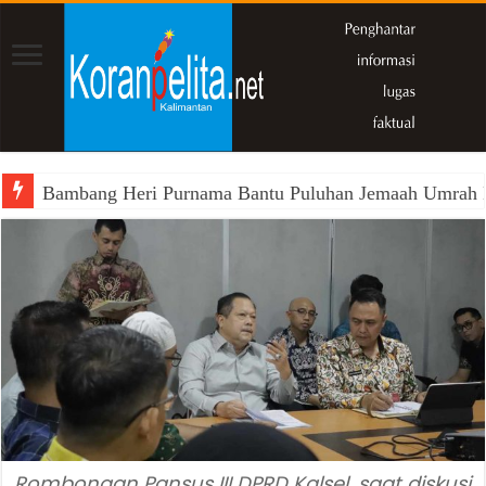
Bambang Heri Purnama Bantu Puluhan Jemaah Umrah Kals
Rombongan Pansus III DPRD Kalsel, saat diskusi