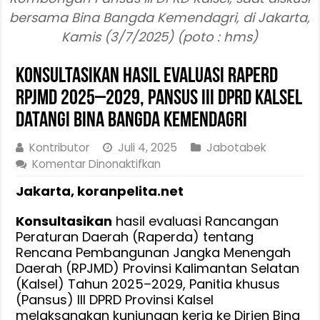
bersama Bina Bangda Kemendagri, di Jakarta,
Kamis (3/7/2025) (poto : hms)
Konsultasikan Hasil Evaluasi Raperd
RPJMD 2025–2029, Pansus III DPRD Kalsel
Datangi Bina Bangda Kemendagri
Kontributor
Juli 4, 2025
Jabotabek
pada
Komentar Dinonaktifkan
Konsultasikan
Jakarta, koranpelita.net
Hasil
Evaluasi
Konsultasikan
hasil evaluasi Rancangan
Raperd
Peraturan Daerah (Raperda) tentang
RPJMD
Rencana Pembangunan Jangka Menengah
2025–
Daerah (RPJMD) Provinsi Kalimantan Selatan
2029,
(Kalsel) Tahun 2025–2029, Panitia khusus
Pansus
(Pansus) III DPRD Provinsi Kalsel
III
melaksanakan kunjungan kerja ke Dirjen Bina