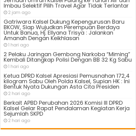
Jemaah Umrah Kalsel Pulang ke Tanah Air dan
Imbau Selektif Pilih Travel Agar Tidak Terlantar
2 jam ago
Gatriwara Kalsel Dukung Kepengurusan Baru
BKOW, Siap Wujudkan Perempuan Berdaya
Untuk Banua, Hj. Ellyana Trisya : Jalankan
Amanah Dengan Keikhlasan
1 hari ago
2 Pelaku Jaringan Gembong Narkoba “Miming”
Kembali Ditangkap Polisi Dengan BB 32 Kg Sabu
1 hari ago
Ķetua DPRD Kalsel Apresiasi Pemusnahan 172,4
kilogram Sabu Oleh Polda Kalsel, Supian HK : Ini
Bentuk Nyata Dukungan Asta Cita Presiden
2 hari ago
Berkait APBD Perubahan 2026 Komisi III DPRD
Kalsel Gelar Rapat Pendalaman Kegiatan Kerja
Sejumlah SKPD
2 hari ago