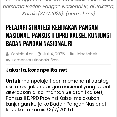
bersama Badan Pangan Nasional RI, di Jakarta,
Kamis (3/7/2025). (poto : hms)
Pelajari Strategi Kebijakan Pangan
Nasional, Pansus II DPRD Kalsel Kunjungi
Badan Pangan Nasional RI
Kontributor
Juli 4, 2025
Jabotabek
pada
Komentar Dinonaktifkan
Pelajari
Jakarta, koranpelita.net
Strategi
Kebijakan
Untuk
mempelajari dan memahami strategi
Pangan
serta kebijakan pangan nasional yang dapat
Nasional,
diterapkan di Kalimantan Selatan (Kalsel),
Pansus
Pansus II DPRD Provinsi Kalsel melakukan
II
kunjungan kerja ke Badan Pangan Nasional
DPRD
RI, Jakarta Kamis (3/7/2025).
Kalsel