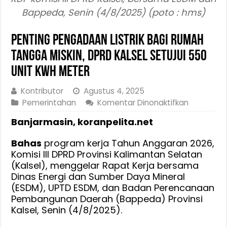
Bappeda, Senin (4/8/2025) (poto : hms)
Penting Pengadaan Listrik Bagi Rumah
Tangga Miskin, DPRD Kalsel Setujui 550
Unit KWh Meter
Kontributor
Agustus 4, 2025
pada
Pemerintahan
Komentar Dinonaktifkan
Penting
Banjarmasin, koranpelita.net
Pengada
Listrik
Bahas
program kerja Tahun Anggaran 2026,
Bagi
Komisi III DPRD Provinsi Kalimantan Selatan
Rumah
(Kalsel), menggelar Rapat Kerja bersama
Tangga
Dinas Energi dan Sumber Daya Mineral
Miskin,
(ESDM), UPTD ESDM, dan Badan Perencanaan
DPRD
Pembangunan Daerah (Bappeda) Provinsi
Kalsel
Kalsel, Senin (4/8/2025).
Setujui