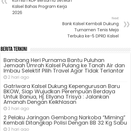
Komisi I RDP Bersama Setwan
Kalsel Bahas Program Kerja
2026
Next
Bank Kalsel Kembali Dukung
Turnamen Tenis Meja
Terbuka ke-5 DPRD Kalsel
Berita Terkini
Bambang Heri Purnama Bantu Puluhan
Jemaah Umrah Kalsel Pulang ke Tanah Air dan
Imbau Selektif Pilih Travel Agar Tidak Terlantar
2 hari ago
Gatriwara Kalsel Dukung Kepengurusan Baru
BKOW, Siap Wujudkan Perempuan Berdaya
Untuk Banua, Hj. Ellyana Trisya : Jalankan
Amanah Dengan Keikhlasan
3 hari ago
2 Pelaku Jaringan Gembong Narkoba “Miming”
Kembali Ditangkap Polisi Dengan BB 32 Kg Sabu
3 hari ago