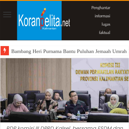
Bambang Heri Purnama Bantu Puluhan Jemaah Umrah Kals
RDP komisi III DPRD Kalsel, bersama ESDM dan