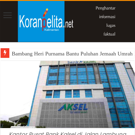
Bambang Heri Purnama Bantu Puluhan Jemaah Umrah Kals
Kantor Pusat Bank Kalsel di Jalan Lambung