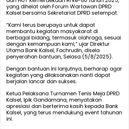
dan HUT Kemerdekaan RI ke-80 tahun 2025,
yang dihelat oleh Forum Wartawan DPRD
Kalsel
Kalsel bersama Sekretariat DPRD setempat.
“Kami terus berupaya untuk dapat
membantu kegiatan masyakarat di
berbagai bidang, termasuk olahraga, sesuai
dengan kemampuan kami,” ujar Direktur
Utama Bank Kalsel, Fachrudin, disela
penyerahan bantuan, Selasa (5/8/2025).
Dengan bantuan ini lanjutnya, berharap agar
kegiatan yang dilaksanakan nanti dapat
berjalan lancar dan sukses.
Ketua Pelaksana Turnamen Tenis Meja DPRD
Kalsel, Ipik Gandamana, menyatakan
apresiasi dan berterima kasih kepada Bank
Kalsel, yang terus mendukung event tahunan
ini.