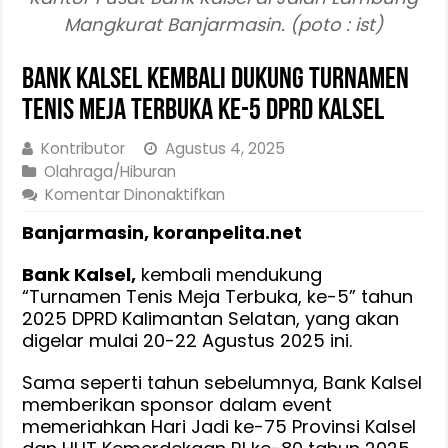
Mangkurat Banjarmasin. (poto : ist)
Bank Kalsel Kembali Dukung Turnamen
Tenis Meja Terbuka ke-5 DPRD Kalsel
Kontributor
Agustus 4, 2025
Olahraga/Hiburan
pada
Komentar Dinonaktifkan
Bank
Banjarmasin, koranpelita.net
Kalsel
Kembali
Bank Kalsel,
kembali mendukung
Dukung
“Turnamen Tenis Meja Terbuka, ke-5” tahun
Turnamen
2025 DPRD Kalimantan Selatan, yang akan
Tenis
digelar mulai 20-22 Agustus 2025 ini.
Meja
Terbuka
Sama seperti tahun sebelumnya, Bank Kalsel
ke-
memberikan sponsor dalam event
5
memeriahkan Hari Jadi ke-75 Provinsi Kalsel
DPRD