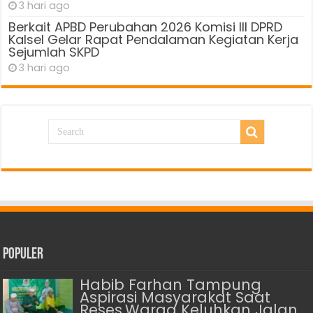
3 hari ago
Berkait APBD Perubahan 2026 Komisi III DPRD
Kalsel Gelar Rapat Pendalaman Kegiatan Kerja
Sejumlah SKPD
3 hari ago
Populer
Habib Farhan Tampung
Aspirasi Masyarakat Saat
Reses,Warga Keluhkan Jalan