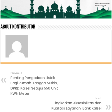
About Kontributor
Previous
Penting Pengadaan Listrik
Bagi Rumah Tangga Miskin,
DPRD Kalsel Setujui 550 Unit
KWh Meter
Next
Tingkatkan Aksesibilitas dan
Kualitas Layanan, Bank Kalsel