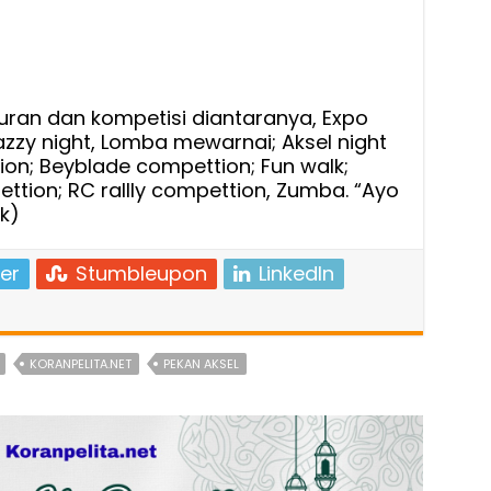
ran dan kompetisi diantaranya, Expo
Jazzy night, Lomba mewarnai; Aksel night
on; Beyblade compettion; Fun walk;
ttion; RC rallly compettion, Zumba. “Ayo
k)
er
Stumbleupon
LinkedIn
KORANPELITA.NET
PEKAN AKSEL