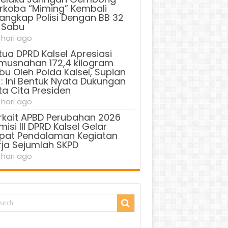
rkoba “Miming” Kembali
tangkap Polisi Dengan BB 32
 Sabu
 hari ago
tua DPRD Kalsel Apresiasi
musnahan 172,4 kilogram
bu Oleh Polda Kalsel, Supian
 : Ini Bentuk Nyata Dukungan
ta Cita Presiden
 hari ago
rkait APBD Perubahan 2026
isi III DPRD Kalsel Gelar
pat Pendalaman Kegiatan
rja Sejumlah SKPD
 hari ago