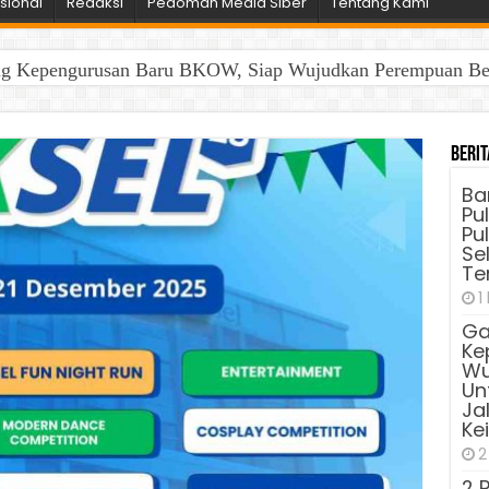
sional
Redaksi
Pedoman Media Siber
Tentang Kami
ng Kepengurusan Baru BKOW, Siap Wujudkan Perempuan Berd
Berit
Ba
Pu
Pu
Sel
Te
1
Ga
Ke
Wu
Unt
Ja
Ke
2
2 