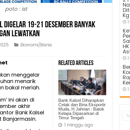
Na
poto : ist
Di
Kg
3
l Digelar 19-21 Desember Banyak
Ķe
ngan Lewatkan
Pe
Sa
2025
Ekonomi/Bisnis
HK
As
3
net
Related Articles
Be
Kom
akan menggelar
Ra
uhan menarik
Ke
an bakal meriah.
3
’ ini akan di
Bank Kalsel Diharapkan
ber
Cetak dan Bina Eksportir
sember akhir
Muda, H Jahrian : Batok
k
antor Bank Kalsel
Kelapa Dipasarkan di
n
Timur Tengah
 Banjarmasin.
,
1 minggu ago