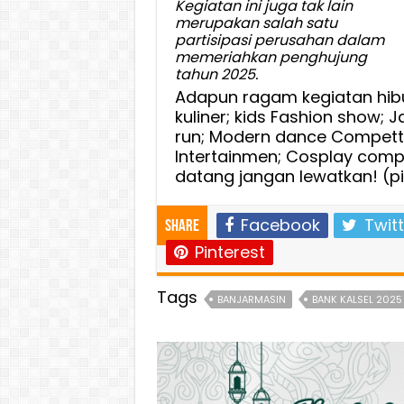
Kegiatan ini juga tak lain
merupakan salah satu
partisipasi perusahan dalam
memeriahkan penghujung
tahun 2025.
Adapun ragam kegiatan hibu
kuliner; kids Fashion show; 
run; Modern dance Competti
Intertainmen; Cosplay compe
datang jangan lewatkan! (pi
Facebook
Twitt
Share
Pinterest
Tags
BANJARMASIN
BANK KALSEL 2025