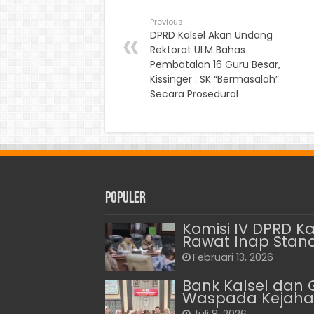
Previous
DPRD Kalsel Akan Undang
Rektorat ULM Bahas
Pembatalan 16 Guru Besar,
Kissinger : SK “Bermasalah”
Secara Prosedural
Populer
Komisi IV DPRD K
Rawat Inap Stan
Februari 13, 2026
Bank Kalsel dan 
Waspada Kejahat