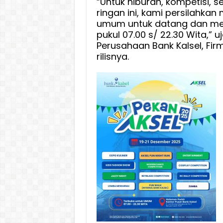
“Untuk hiburan, kompetisi, s
Ayo
ringan ini, kami persilahka
Janga
umum untuk datang dan me
Lewat
pukul 07.00 s/ 22.30 Wita,” u
Perusahaan Bank Kalsel, Fi
rilisnya.