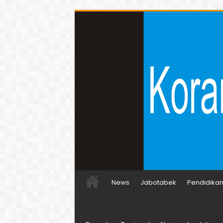
News
Jabotabek
Pendidika