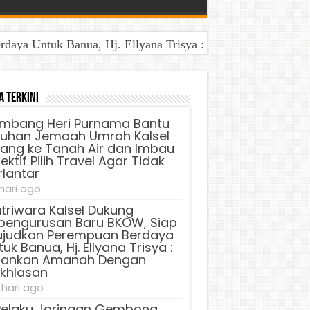
aya Untuk Banua, Hj. Ellyana Trisya : Jalankan Amanah D
a Terkini
mbang Heri Purnama Bantu
luhan Jemaah Umrah Kalsel
lang ke Tanah Air dan Imbau
ektif Pilih Travel Agar Tidak
rlantar
 hari ago
triwara Kalsel Dukung
pengurusan Baru BKOW, Siap
judkan Perempuan Berdaya
uk Banua, Hj. Ellyana Trisya :
lankan Amanah Dengan
ikhlasan
 hari ago
Pelaku Jaringan Gembong