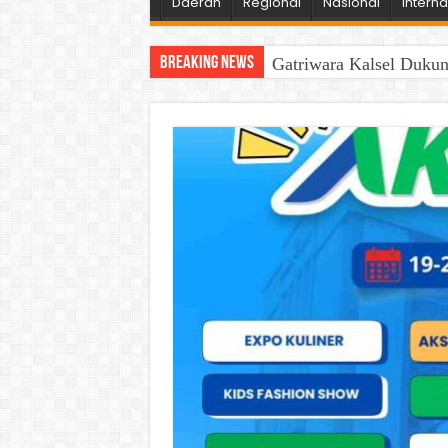
Daerah
Regional
Nasional
Interna
Breaking News
Gatriwara Kalsel Duku