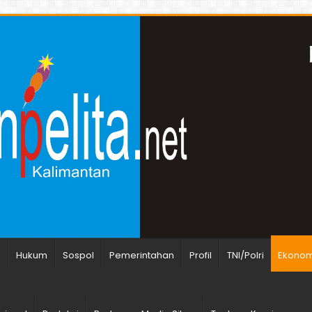
n
Hukum
Sospol
Pemerintahan
Profil
TNI/Polri
Ekonomi