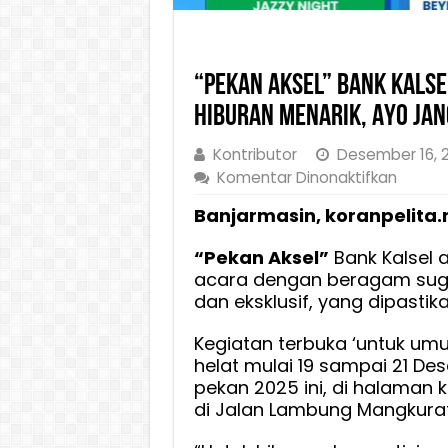
“Pekan Aksel” Bank Kalse
Hiburan Menarik, Ayo Ja
Kontributor
Desember 16, 
pada
Komentar Dinonaktifkan
“Pekan
Banjarmasin, koranpelita.
Aksel”
Bank
“Pekan Aksel”
Bank Kalsel 
Kalsel
acara dengan beragam sug
Digelar
dan eksklusif, yang dipastik
19-
21
Kegiatan terbuka ‘untuk umum
Desem
helat mulai 19 sampai 21 De
Banya
pekan 2025 ini, di halaman k
Hibura
di Jalan Lambung Mangkurat
Menarik