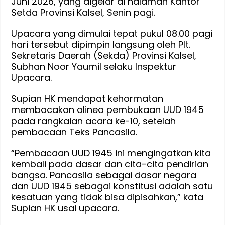
Juni 2026, yang digelar di halaman Kantor
Pancasila
Setda Provinsi Kalsel, Senin pagi.
Tahun
Upacara yang dimulai tepat pukul 08.00 pagi
2026,
hari tersebut dipimpin langsung oleh Plt.
Supian
Sekretaris Daerah (Sekda) Provinsi Kalsel,
HK
Subhan Noor Yaumil selaku Inspektur
:
Upacara.
Momentum
Perkuat
Supian HK mendapat kehormatan
Pengamalan
membacakan alinea pembukaan UUD 1945
Nilai
pada rangkaian acara ke-10, setelah
Pancasila
pembacaan Teks Pancasila.
“Pembacaan UUD 1945 ini mengingatkan kita
kembali pada dasar dan cita-cita pendirian
bangsa. Pancasila sebagai dasar negara
dan UUD 1945 sebagai konstitusi adalah satu
kesatuan yang tidak bisa dipisahkan,” kata
Supian HK usai upacara.