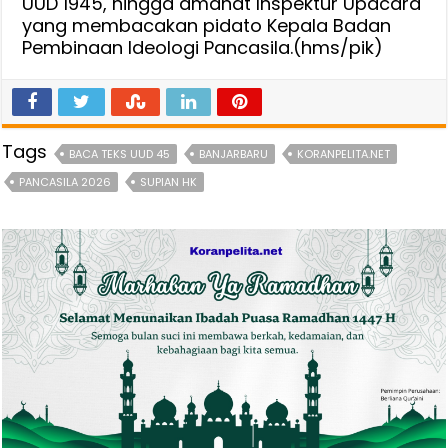
UUD 1945, hingga amanat Inspektur Upacara
yang membacakan pidato Kepala Badan
Pembinaan Ideologi Pancasila.(hms/pik)
Tags
BACA TEKS UUD 45
BANJARBARU
KORANPELITA.NET
PANCASILA 2026
SUPIAN HK