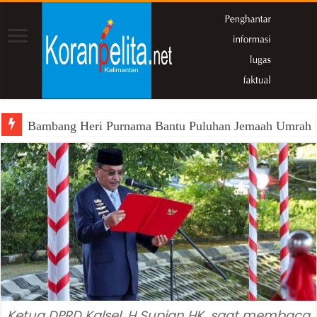
Bambang Heri Purnama Bantu Puluhan Jemaah Umrah Kals
Ķetua DPRD Kalsel, H Supian HK, saat membaca