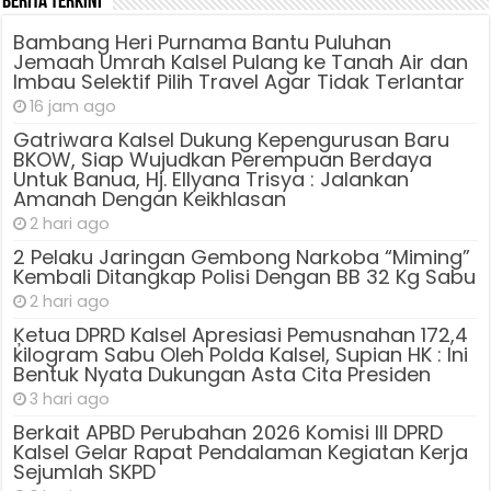
Berita Terkini
Bambang Heri Purnama Bantu Puluhan
Jemaah Umrah Kalsel Pulang ke Tanah Air dan
Imbau Selektif Pilih Travel Agar Tidak Terlantar
16 jam ago
Gatriwara Kalsel Dukung Kepengurusan Baru
BKOW, Siap Wujudkan Perempuan Berdaya
Untuk Banua, Hj. Ellyana Trisya : Jalankan
Amanah Dengan Keikhlasan
2 hari ago
2 Pelaku Jaringan Gembong Narkoba “Miming”
Kembali Ditangkap Polisi Dengan BB 32 Kg Sabu
2 hari ago
Ķetua DPRD Kalsel Apresiasi Pemusnahan 172,4
kilogram Sabu Oleh Polda Kalsel, Supian HK : Ini
Bentuk Nyata Dukungan Asta Cita Presiden
3 hari ago
Berkait APBD Perubahan 2026 Komisi III DPRD
Kalsel Gelar Rapat Pendalaman Kegiatan Kerja
Sejumlah SKPD