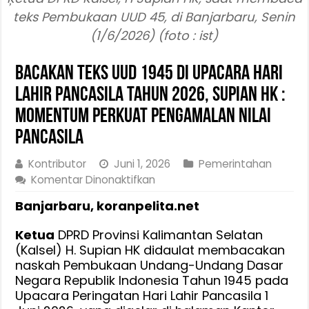
teks Pembukaan UUD 45, di Banjarbaru, Senin
(1/6/2026) (foto : ist)
Bacakan Teks UUD 1945 di Upacara Hari
Lahir Pancasila Tahun 2026, Supian HK :
Momentum Perkuat Pengamalan Nilai
Pancasila
Kontributor
Juni 1, 2026
Pemerintahan
pada
Komentar Dinonaktifkan
Bacakan
Banjarbaru, koranpelita.net
Teks
UUD
Ketua
DPRD Provinsi Kalimantan Selatan
1945
(Kalsel) H. Supian HK didaulat membacakan
di
naskah Pembukaan Undang-Undang Dasar
Upacara
Negara Republik Indonesia Tahun 1945 pada
Hari
Upacara Peringatan Hari Lahir Pancasila 1
Lahir