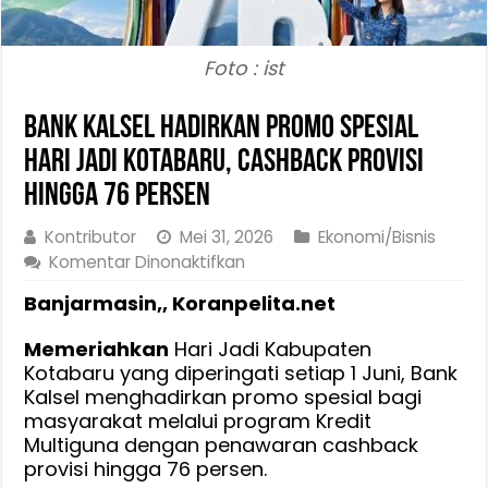
Foto : ist
Bank Kalsel Hadirkan Promo Spesial
Hari Jadi Kotabaru, Cashback Provisi
Hingga 76 Persen
Kontributor
Mei 31, 2026
Ekonomi/Bisnis
pada
Komentar Dinonaktifkan
Bank
Banjarmasin,, Koranpelita.net
Kalsel
Hadirkan
Memeriahkan
Hari Jadi Kabupaten
Promo
Kotabaru yang diperingati setiap 1 Juni, Bank
Spesial
Kalsel menghadirkan promo spesial bagi
Hari
masyarakat melalui program Kredit
Jadi
Multiguna dengan penawaran cashback
Kotabaru,
provisi hingga 76 persen.
Cashback