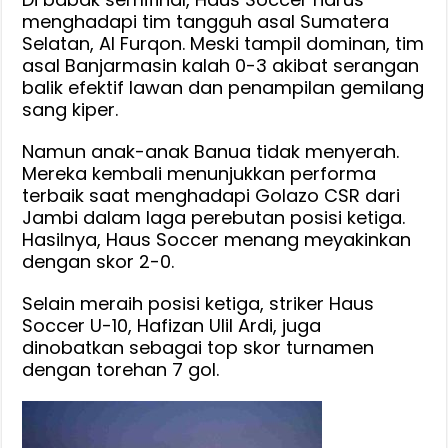
menghadapi tim tangguh asal Sumatera
Selatan, Al Furqon. Meski tampil dominan, tim
asal Banjarmasin kalah 0-3 akibat serangan
balik efektif lawan dan penampilan gemilang
sang kiper.
Namun anak-anak Banua tidak menyerah.
Mereka kembali menunjukkan performa
terbaik saat menghadapi Golazo CSR dari
Jambi dalam laga perebutan posisi ketiga.
Hasilnya, Haus Soccer menang meyakinkan
dengan skor 2-0.
Selain meraih posisi ketiga, striker Haus
Soccer U-10, Hafizan Ulil Ardi, juga
dinobatkan sebagai top skor turnamen
dengan torehan 7 gol.