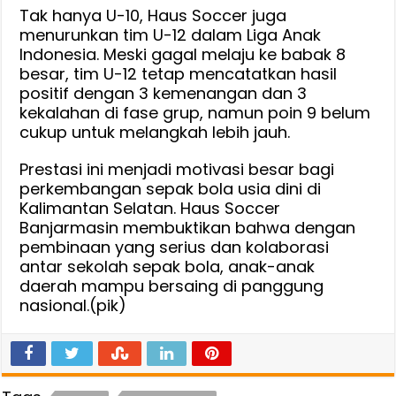
Tak hanya U-10, Haus Soccer juga
menurunkan tim U-12 dalam Liga Anak
Indonesia. Meski gagal melaju ke babak 8
besar, tim U-12 tetap mencatatkan hasil
positif dengan 3 kemenangan dan 3
kekalahan di fase grup, namun poin 9 belum
cukup untuk melangkah lebih jauh.
Prestasi ini menjadi motivasi besar bagi
perkembangan sepak bola usia dini di
Kalimantan Selatan. Haus Soccer
Banjarmasin membuktikan bahwa dengan
pembinaan yang serius dan kolaborasi
antar sekolah sepak bola, anak-anak
daerah mampu bersaing di panggung
nasional.(pik)