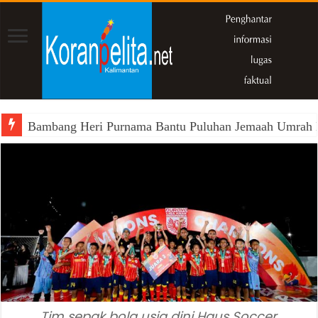
Bambang Heri Purnama Bantu Puluhan Jemaah Umrah Kals
Tim sepak bola usia dini Haus Soccer