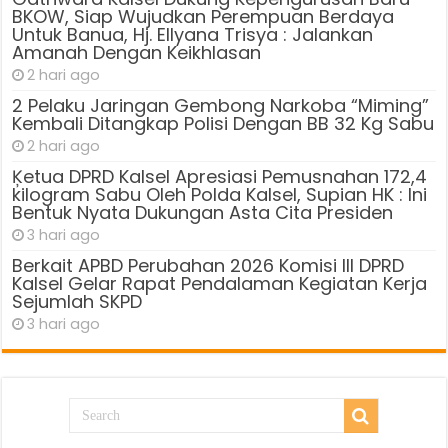
BKOW, Siap Wujudkan Perempuan Berdaya
Untuk Banua, Hj. Ellyana Trisya : Jalankan
Amanah Dengan Keikhlasan
2 hari ago
2 Pelaku Jaringan Gembong Narkoba “Miming”
Kembali Ditangkap Polisi Dengan BB 32 Kg Sabu
2 hari ago
Ķetua DPRD Kalsel Apresiasi Pemusnahan 172,4
kilogram Sabu Oleh Polda Kalsel, Supian HK : Ini
Bentuk Nyata Dukungan Asta Cita Presiden
3 hari ago
Berkait APBD Perubahan 2026 Komisi III DPRD
Kalsel Gelar Rapat Pendalaman Kegiatan Kerja
Sejumlah SKPD
3 hari ago