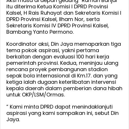
Aksi masa di depan gedung “Rumah Banjar”
100
itu diterima Ketua Komisi I DPRD Provinsi
Kerja
Kalsel, H Rais Ruhayat dan Sekretaris Komisi I
DPRD Provinsi Kalsel, Ilham Nor, serta
dan
Sekretaris Komisi IV DPRD Provinsi Kalsel,
Tinjau
Bambang Yanto Permono.
Ulang
Rencana
Koordinator aksi, Din Jaya memaparkan tiga
Proyek
tema pokok aspirasi, yakni pertama
Stadion
berkaitan dengan evaluasi 100 hari kerja
Internasional
pemerintah provinsi. Kedua, meninjau ulang
rencana proyek pembangunan stadion
sepak bola internasional di Km.17. dan yang
ketiga ialah dugaan keterlibatan intervensi
kepala daerah dalam pemberian dana hibah
untuk OKP/LSM/Ormas.
” Kami minta DPRD dapat menindaklanjuti
aspirasi yang kami sampaikan ini, sebut Din
Jaya.