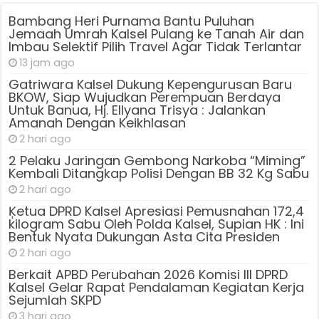
Bambang Heri Purnama Bantu Puluhan
Jemaah Umrah Kalsel Pulang ke Tanah Air dan
Imbau Selektif Pilih Travel Agar Tidak Terlantar
13 jam ago
Gatriwara Kalsel Dukung Kepengurusan Baru
BKOW, Siap Wujudkan Perempuan Berdaya
Untuk Banua, Hj. Ellyana Trisya : Jalankan
Amanah Dengan Keikhlasan
2 hari ago
2 Pelaku Jaringan Gembong Narkoba “Miming”
Kembali Ditangkap Polisi Dengan BB 32 Kg Sabu
2 hari ago
Ķetua DPRD Kalsel Apresiasi Pemusnahan 172,4
kilogram Sabu Oleh Polda Kalsel, Supian HK : Ini
Bentuk Nyata Dukungan Asta Cita Presiden
2 hari ago
Berkait APBD Perubahan 2026 Komisi III DPRD
Kalsel Gelar Rapat Pendalaman Kegiatan Kerja
Sejumlah SKPD
3 hari ago