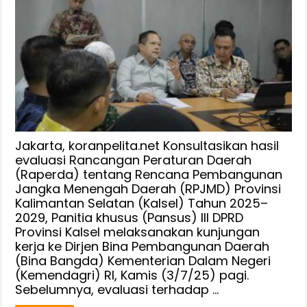
Hasil
Evaluasi
Raperd
RPJMD
2025–
2029,
Pansus
III
DPRD
Kalsel
Jakarta, koranpelita.net Konsultasikan hasil
Datangi
evaluasi Rancangan Peraturan Daerah
(Raperda) tentang Rencana Pembangunan
Bina
Jangka Menengah Daerah (RPJMD) Provinsi
Bangda
Kalimantan Selatan (Kalsel) Tahun 2025–
Kemendagri
2029, Panitia khusus (Pansus) III DPRD
Provinsi Kalsel melaksanakan kunjungan
kerja ke Dirjen Bina Pembangunan Daerah
(Bina Bangda) Kementerian Dalam Negeri
(Kemendagri) RI, Kamis (3/7/25) pagi.
Sebelumnya, evaluasi terhadap …