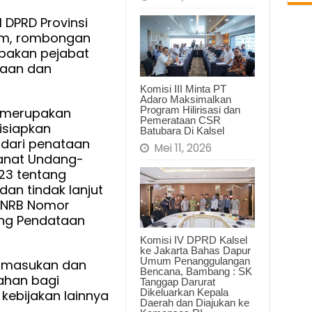
I DPRD Provinsi
is
yim, rombongan
aan
upakan pejabat
a
aan dan
Komisi III Minta PT
Adaro Maksimalkan
Program Hilirisasi dan
u merupakan
Pemerataan CSR
isiapkan
Batubara Di Kalsel
 dari penataan
Mei 11, 2026
anat Undang-
23 tentang
dan tindak lanjut
PANRB Nomor
ang Pendataan
Komisi IV DPRD Kalsel
ke Jakarta Bahas Dapur
Umum Penanggulangan
p masukan dan
Bencana, Bambang : SK
ahan bagi
Tanggap Darurat
Dikeluarkan Kepala
kebijakan lainnya
Daerah dan Diajukan ke