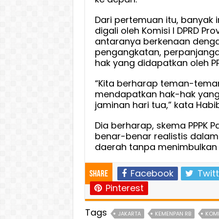
Dari pertemuan itu, banyak 
digali oleh Komisi I DPRD Provi
antaranya berkenaan denga
pengangkatan, perpanjangan
hak yang didapatkan oleh P
“Kita berharap teman-teman
mendapatkan hak-hak yang
jaminan hari tua,” kata Habi
Dia berharap, skema PPPK Pa
benar-benar realistis dala
daerah tanpa menimbulkan g
Facebook
Twitt
Share
Pinterest
Tags
JAKARTA
KEMENPAN RB
KOMIS