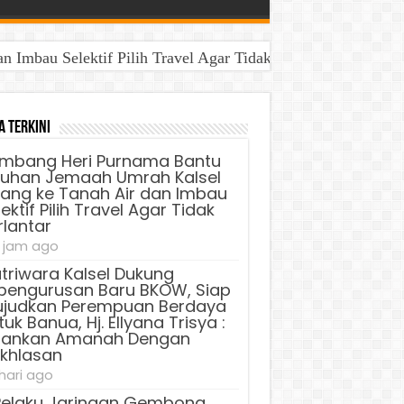
Imbau Selektif Pilih Travel Agar Tidak Terlantar
a Terkini
mbang Heri Purnama Bantu
luhan Jemaah Umrah Kalsel
lang ke Tanah Air dan Imbau
ektif Pilih Travel Agar Tidak
rlantar
 jam ago
triwara Kalsel Dukung
pengurusan Baru BKOW, Siap
judkan Perempuan Berdaya
uk Banua, Hj. Ellyana Trisya :
lankan Amanah Dengan
ikhlasan
 hari ago
Pelaku Jaringan Gembong