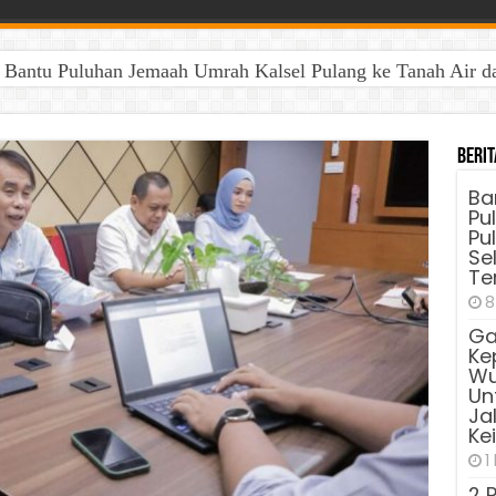
antu Puluhan Jemaah Umrah Kalsel Pulang ke Tanah Air dan 
Berit
Ba
Pu
Pu
Sel
Te
8
Ga
Ke
Wu
Unt
Ja
Ke
1
2 