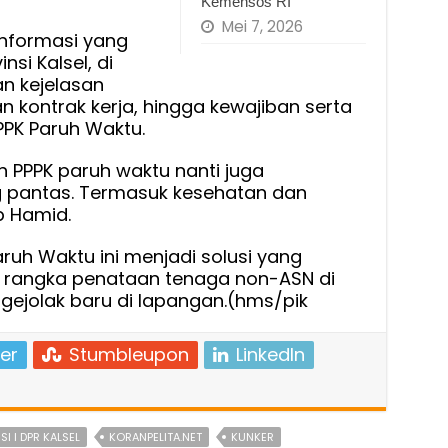
Kemensos RI
Mei 7, 2026
informasi yang
nsi Kalsel, di
n kejelasan
 kontrak kerja, hingga kewajiban serta
PPK Paruh Waktu.
 PPPK paruh waktu nanti juga
 pantas. Termasuk kesehatan dan
b Hamid.
ruh Waktu ini menjadi solusi yang
m rangka penataan tenaga non-ASN di
ejolak baru di lapangan.(hms/pik
er
Stumbleupon
LinkedIn
I I DPR KALSEL
KORANPELITA.NET
KUNKER