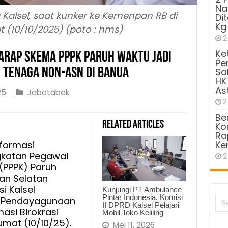
Na
Kalsel, saat kunker ke Kemenpan RB di
Di
Kg
 (10/10/2025) (poto : hms)
2
Ķe
harap Skema PPPK Paruh Waktu Jadi
Pe
n Tenaga Non-ASN di Banua
Sa
HK
As
25
Jabotabek
2
Be
Related Articles
Kom
Ra
formasi
Ke
katan Pegawai
2
ap
 (PPPK) Paruh
an Selatan
si Kalsel
Kunjungi PT Ambulance
Pintar Indonesia, Komisi
n Pendayagunaan
II DPRD Kalsel Pelajari
asi Birokrasi
Mobil Toko Keliling
mat (10/10/25).
Mei 11, 2026