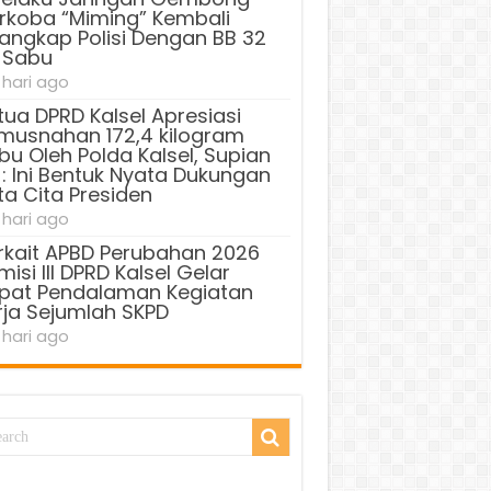
rkoba “Miming” Kembali
tangkap Polisi Dengan BB 32
 Sabu
 hari ago
tua DPRD Kalsel Apresiasi
musnahan 172,4 kilogram
bu Oleh Polda Kalsel, Supian
 : Ini Bentuk Nyata Dukungan
ta Cita Presiden
 hari ago
rkait APBD Perubahan 2026
isi III DPRD Kalsel Gelar
pat Pendalaman Kegiatan
rja Sejumlah SKPD
 hari ago