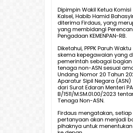
Solusi
Dipimpin Wakil Ketua Komisi 
Realist
Kalsel, Habib Hamid Bahas
Penat
diterima Firdaus, yang mer
Tenag
yang membidangi Perencan
Non-
Pengadaan KEMENPAN-RB.
ASN
di
Diketahui, PPPK Paruh Wakt
Banua
skema kepegawaian yang d
pemerintah sebagai bagian
tenaga non-ASN sesuai am
Undang Nomor 20 Tahun 20
Aparatur Sipil Negara (ASN) 
dari Surat Edaran Menteri 
B/1511/M.SM.01.00/2023 tent
Tenaga Non-ASN.
Firdaus mengatakan, setia
pertanyaan akan menjadi b
pihaknya untuk menentukan 
ke depan.