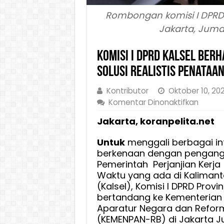
Rombongan komisi I DPRD 
Jakarta, Jumat
Komisi I DPRD Kalsel Ber
Solusi Realistis Penataa
Kontributor
Oktober 10, 20
pada
Komentar Dinonaktifkan
Komisi
Jakarta, koranpelita.net
I
DPRD
Untuk
menggali berbagai in
Kalsel
berkenaan dengan pengang
Berhar
Pemerintah Perjanjian Kerja
Skema
Waktu yang ada di Kalimant
PPPK
(Kalsel), Komisi I DPRD Provin
Paruh
bertandang ke Kementeria
Waktu
Aparatur Negara dan Reform
Jadi
(KEMENPAN-RB) di Jakarta Ju