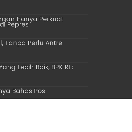
angan Hanya Perkuat
ai Pepres
l, Tanpa Perlu Antre
g Lebih Baik, BPK RI :
anya Bahas Pos
Designed by
Nea Creative