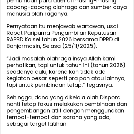
pembinaan para atlet di masing-masing
Kalsel,
cabang-cabang olahraga dan sumber daya
Akan
manusia olah raganya.
Tinjau
Lagi
Pernyataan itu menjawab wartawan, usai
Rapat Paripurna Pengambilan Keputusan
Pagu
RAPBD Kalsel tahun 2026 bersama DPRD di
Anggaran
Banjarmasin, Selasa (25/11/2025).
2026
Karena
“Jadi masalah olahraga insya Allah kami
Ada
perhatikan, tapi untuk tahun ini (tahun 2026)
Silpa
seadanya dulu, karena kan tidak ada
kegiatan besar seperti pra pon atau lainnya,
tapi untuk pembinaan tetap,” tegasnya.
Sehingga, dana yang dikelola olah Dispora
nanti tetap fokus melakukan pembinaan dan
pengembangan atlit dengan menggunakan
tempat-tempat dan sarana yang ada,
sebagai target latihan.