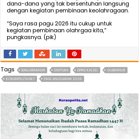
dana-dana yang tak bersentuhan langsung
dengan kegiatan pembinaan keolahragaan.
“Saya rasa pagu 2026 itu cukup untuk
kegiatan pembinaan olahrgaa kita,”
pungkasnya. (pik)
Tags
BANJARMASIN
DISPORA
DPRD KALSEL
GUBERNUR
KORANPELITA.NET
PAGI ANGGARAN 2026