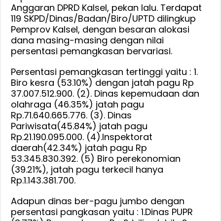
Anggaran DPRD Kalsel, pekan lalu. Terdapat
119 SKPD/Dinas/Badan/Biro/UPTD dilingkup
Pemprov Kalsel, dengan besaran alokasi
dana masing-masing dengan nilai
persentasi pemangkasan bervariasi.
Persentasi pemangkasan tertinggi yaitu : 1.
Biro kesra (53.10%) dengan jatah pagu Rp
37.007.512.900. (2). Dinas kepemudaan dan
olahraga (46.35%) jatah pagu
Rp.71.640.665.776. (3). Dinas
Pariwisata(45.84%) jatah pagu
Rp.21.190.095.000. (4).Inspektorat
daerah(42.34%) jatah pagu Rp
53.345.830.392. (5) Biro perekonomian
(39.21%), jatah pagu terkecil hanya
Rp.1.143.381.700.
Adapun dinas ber-pagu jumbo dengan
persentasi pangkasan yaitu : 1.Dinas PUPR