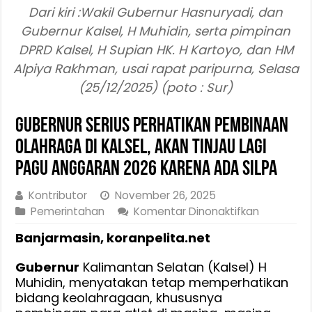
Dari kiri :Wakil Gubernur Hasnuryadi, dan
Gubernur Kalsel, H Muhidin, serta pimpinan
DPRD Kalsel, H Supian HK. H Kartoyo, dan HM
Alpiya Rakhman, usai rapat paripurna, Selasa
(25/12/2025) (poto : Sur)
Gubernur Serius Perhatikan Pembinaan
Olahraga di Kalsel, Akan Tinjau Lagi
Pagu Anggaran 2026 Karena Ada Silpa
Kontributor
November 26, 2025
pada
Pemerintahan
Komentar Dinonaktifkan
Gubernur
Banjarmasin, koranpelita.net
Serius
Perhatika
Gubernur
Kalimantan Selatan (Kalsel) H
Pembinaa
Muhidin, menyatakan tetap memperhatikan
Olahraga
bidang keolahragaan, khususnya
di