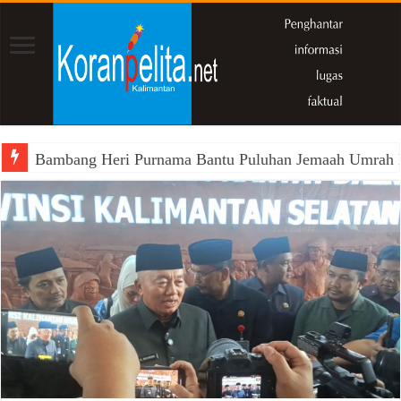
Bambang Heri Purnama Bantu Puluhan Jemaah Umrah Kals