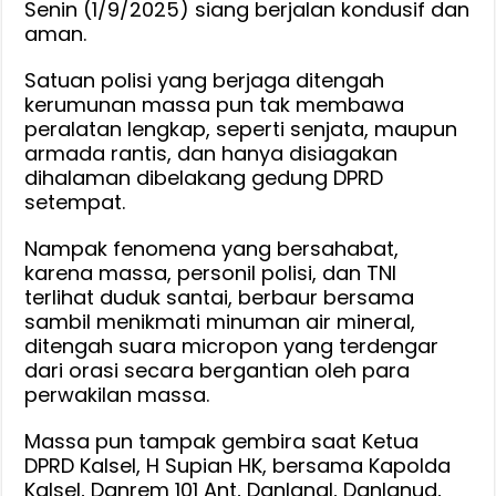
Senin (1/9/2025) siang berjalan kondusif dan
Aman
aman.
dan
Kondusif,
Satuan polisi yang berjaga ditengah
DPRD
kerumunan massa pun tak membawa
peralatan lengkap, seperti senjata, maupun
Siap
armada rantis, dan hanya disiagakan
Perjuangk
dihalaman dibelakang gedung DPRD
Aspirasi
setempat.
Masyarak
Nampak fenomena yang bersahabat,
karena massa, personil polisi, dan TNI
terlihat duduk santai, berbaur bersama
sambil menikmati minuman air mineral,
ditengah suara micropon yang terdengar
dari orasi secara bergantian oleh para
perwakilan massa.
Massa pun tampak gembira saat Ketua
DPRD Kalsel, H Supian HK, bersama Kapolda
Kalsel, Danrem 101 Ant, Danlanal, Danlanud,