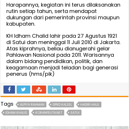
Harapannya, kegiatan ini terus dilaksanakan
rutin setiap tahun, serta mendapat
dukungan dari pemerintah provinsi maupun
kabupaten.
KH Idham Chalid lahir pada 27 Agustus 1921
di Satui dan meninggal 11 Juli 2010 di Jakarta.
Atas kiprahnya, beliau dianugerahi gelar
Pahlawan Nasional pada 2011. Warisannya
dalam bidang pendidikan, politik, dan
keagamaan menjadi teladan bagi generasi
penerus (hms/pik)
Tags
ALPIYA RAHMAN
DPRD KALSEL
HADIRI HAUL
IDHAM KHALID
KORANPELITA.NET
SATUI