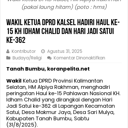
(pakai laung hitam) (poto : hms)
Wakil Ketua DPRD Kalsel Hadiri Haul ke-
15 KH Idham Chalid dan Hari Jadi Satui
ke-362
Kontributor
Agustus 31, 2025
pada
Budaya/Religi
Komentar Dinonaktifkan
Wakil
Tanah Bumbu, koranpelita.net
Ketua
DPRD
Wakil
Ketua DPRD Provinsi Kalimantan
Kalsel
Selatan, HM Alpiya Rakhman, menghadiri
Hadiri
peringatan Haul ke-15 Pahlawan Nasional KH.
Haul
Idham Chalid yang dirangkai dengan Hari
ke-
Jadi Satui ke-362 di Lapangan Kecamatan
15
Satui, Desa Makmur Jaya, Desa Sari Mulya,
KH
Kabupaten Tanah Bumbu, Sabtu
Idham
(31/8/2025).