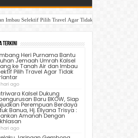
Imbau Selektif Pilih Travel Agar Tidak Terlantar
a Terkini
mbang Heri Purnama Bantu
luhan Jemaah Umrah Kalsel
lang ke Tanah Air dan Imbau
ektif Pilih Travel Agar Tidak
rlantar
 hari ago
triwara Kalsel Dukung
pengurusan Baru BKOW, Siap
judkan Perempuan Berdaya
uk Banua, Hj. Ellyana Trisya :
lankan Amanah Dengan
ikhlasan
 hari ago
Pelaku Jaringan Gembong