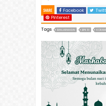
Facebook
Twitt
Share
Pinterest
Tags
BANJARMASIN
BPK RI
KORANP