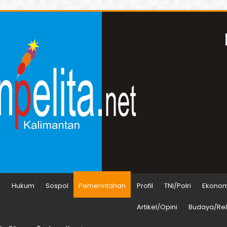
n
Hukum
Sospol
Pemerintahan
Profil
TNI/Polri
Ekonomi
Artikel/Opini
Budaya/Rel