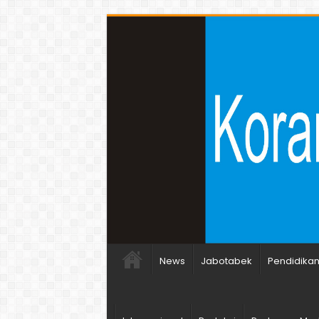
News
Jabotabek
Pendidika