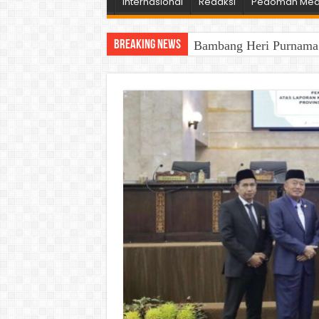
Internasional
Redaksi
Pedoman Medi
Breaking News
Bambang Heri Purnama B