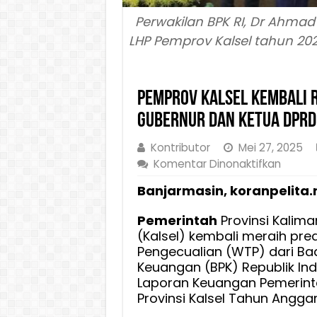
Perwakilan BPK RI, Dr Ahma
LHP Pemprov Kalsel tahun 2024
Pemprov Kalsel Kembali R
Gubernur dan Ketua DPRD 
Kontributor
Mei 27, 2025
pada
Komentar Dinonaktifkan
Pempr
Banjarmasin, koranpelita.
Kalsel
Kembal
Pemerintah
Provinsi Kalima
Raih
(Kalsel) kembali meraih pre
WTP
Pengecualian (WTP) dari Ba
ke
Keuangan (BPK) Republik In
12
Laporan Keuangan Pemerint
Bertur
Provinsi Kalsel Tahun Angga
Turut,