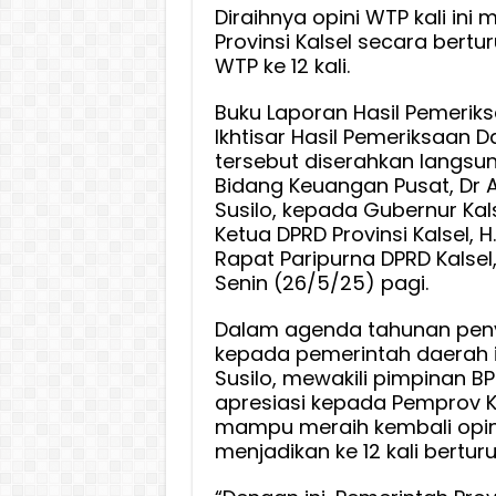
Gubern
Diraihnya opini WTP kali ini 
Provinsi Kalsel secara bertu
dan
WTP ke 12 kali.
Ketua
DPRD
Buku Laporan Hasil Pemerik
:
Ikhtisar Hasil Pemeriksaan D
Ini
tersebut diserahkan langsung
Buah
Bidang Keuangan Pusat, Dr
Kerja
Susilo, kepada Gubernur Kals
Keras
Ketua DPRD Provinsi Kalsel, 
Bersa
Rapat Paripurna DPRD Kalsel,
Senin (26/5/25) pagi.
Dalam agenda tahunan pen
kepada pemerintah daerah i
Susilo, mewakili pimpinan B
apresiasi kepada Pemprov K
mampu meraih kembali opin
menjadikan ke 12 kali berturu