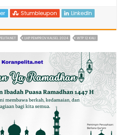
er
Stumbleupon
LinkedIn
ELITA.NET
LHP PEMPROV KALSEL 2024
WTP 12 KALI