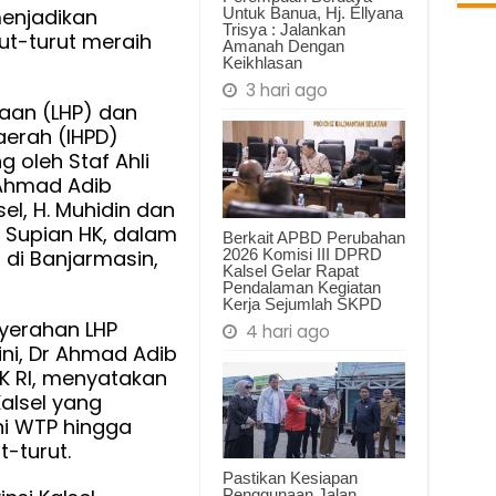
ur
Untuk Banua, Hj. Ellyana
menjadikan
Trisya : Jalankan
rut-turut meraih
Amanah Dengan
Keikhlasan
3 hari ago
saan (LHP) dan
aerah (IHPD)
 oleh Staf Ahli
 Ahmad Adib
el, H. Muhidin dan
H. Supian HK, dalam
Berkait APBD Perubahan
ma
2026 Komisi III DPRD
 di Banjarmasin,
Kalsel Gelar Rapat
Pendalaman Kegiatan
Kerja Sejumlah SKPD
yerahan LHP
4 hari ago
ni, Dr Ahmad Adib
PK RI, menyatakan
alsel yang
i WTP hingga
t-turut.
Pastikan Kesiapan
Penggunaan Jalan