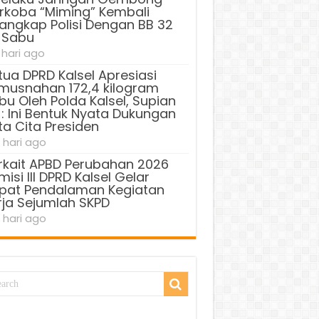
rkoba “Miming” Kembali
tangkap Polisi Dengan BB 32
 Sabu
 hari ago
tua DPRD Kalsel Apresiasi
musnahan 172,4 kilogram
bu Oleh Polda Kalsel, Supian
 : Ini Bentuk Nyata Dukungan
ta Cita Presiden
 hari ago
rkait APBD Perubahan 2026
isi III DPRD Kalsel Gelar
pat Pendalaman Kegiatan
rja Sejumlah SKPD
 hari ago