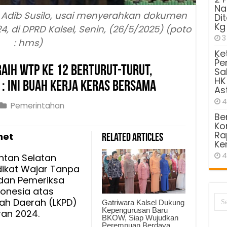
Na
d Adib Susilo, usai menyerahkan dokumen
Di
Kg
, di DPRD Kalsel, Senin, (26/5/2025) (poto
3
: hms)
Ķe
Pe
aih WTP ke 12 Berturut-Turut,
Sa
HK
: Ini Buah Kerja Keras Bersama
As
4
Pemerintahan
Be
Kom
ov
Ra
net
Related Articles
Ke
i
4
ntan Selatan
dikat Wajar Tanpa
dan Pemeriksa
donesia atas
ah Daerah (LKPD)
Gatriwara Kalsel Dukung
ut-
Kepengurusan Baru
ran 2024.
BKOW, Siap Wujudkan
Perempuan Berdaya