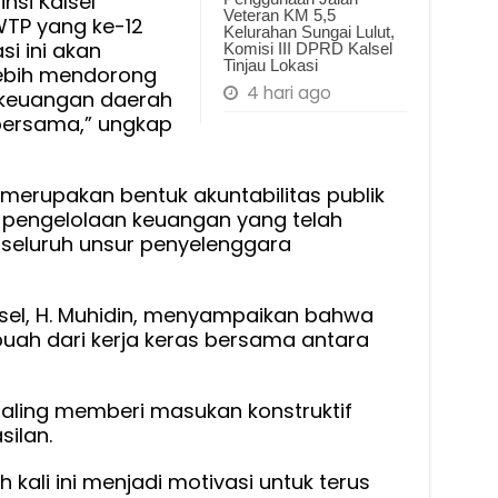
nsi Kalsel
Veteran KM 5,5
TP yang ke-12
Kelurahan Sungai Lulut,
si ini akan
Komisi III DPRD Kalsel
Tinjau Lokasi
ebih mendorong
4 hari ago
i keuangan daerah
bersama,” ungkap
 merupakan bentuk akuntabilitas publik
pengelolaan keuangan yang telah
 seluruh unsur penyelenggara
lsel, H. Muhidin, menyampaikan bahwa
uah dari kerja keras bersama antara
saling memberi masukan konstruktif
silan.
h kali ini menjadi motivasi untuk terus