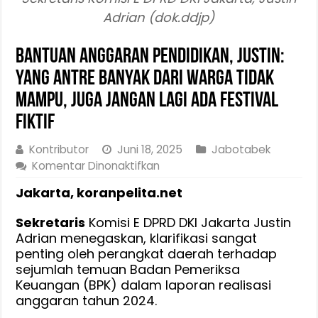
Adrian (dok.ddjp)
Bantuan Anggaran Pendidikan, Justin:
Yang Antre Banyak dari Warga Tidak
Mampu, Juga Jangan Lagi Ada Festival
Fiktif
Kontributor
Juni 18, 2025
Jabotabek
pada
Komentar Dinonaktifkan
Bantuan
Jakarta, koranpelita.net
Anggaran
Pendidikan,
Sekretaris
Komisi E DPRD DKI Jakarta Justin
Justin:
Adrian menegaskan, klarifikasi sangat
Yang
penting oleh perangkat daerah terhadap
Antre
sejumlah temuan Badan Pemeriksa
Banyak
Keuangan (BPK) dalam laporan realisasi
dari
anggaran tahun 2024.
Warga