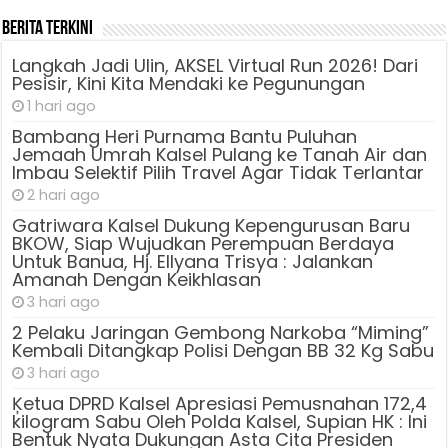
Berita Terkini
Langkah Jadi Ulin, AKSEL Virtual Run 2026! Dari
Pesisir, Kini Kita Mendaki ke Pegunungan
1 hari ago
Bambang Heri Purnama Bantu Puluhan
Jemaah Umrah Kalsel Pulang ke Tanah Air dan
Imbau Selektif Pilih Travel Agar Tidak Terlantar
2 hari ago
Gatriwara Kalsel Dukung Kepengurusan Baru
BKOW, Siap Wujudkan Perempuan Berdaya
Untuk Banua, Hj. Ellyana Trisya : Jalankan
Amanah Dengan Keikhlasan
3 hari ago
2 Pelaku Jaringan Gembong Narkoba “Miming”
Kembali Ditangkap Polisi Dengan BB 32 Kg Sabu
3 hari ago
Ķetua DPRD Kalsel Apresiasi Pemusnahan 172,4
kilogram Sabu Oleh Polda Kalsel, Supian HK : Ini
Bentuk Nyata Dukungan Asta Cita Presiden