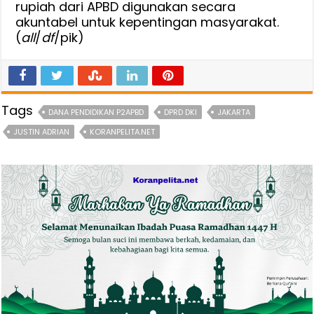
rupiah dari APBD digunakan secara
akuntabel untuk kepentingan masyarakat.
(
all
/
df
/pik)
Tags
DANA PENDIDIKAN P2APBD
DPRD DKI
JAKARTA
JUSTIN ADRIAN
KORANPELITA.NET