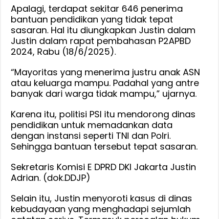
Tidak
Apalagi, terdapat sekitar 646 penerima
bantuan pendidikan yang tidak tepat
Mampu,
sasaran. Hal itu diungkapkan Justin dalam
Juga
Justin dalam rapat pembahasan P2APBD
Jangan
2024, Rabu (18/6/2025).
Lagi
Ada
“Mayoritas yang menerima justru anak ASN
Festival
atau keluarga mampu. Padahal yang antre
Fiktif
banyak dari warga tidak mampu,” ujarnya.
Karena itu, politisi PSI itu mendorong dinas
pendidikan untuk memadankan data
dengan instansi seperti TNI dan Polri.
Sehingga bantuan tersebut tepat sasaran.
Sekretaris Komisi E DPRD DKI Jakarta Justin
Adrian. (dok.DDJP)
Selain itu, Justin menyoroti kasus di dinas
kebudayaan yang menghadapi sejumlah