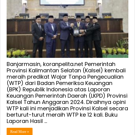
Kalsel
Kembali
Raih
WTP
ke
12
Berturut-
Turut,
Gubernur
dan
Banjarmasin, koranpelita.net Pemerintah
Ketua
Provinsi Kalimantan Selatan (Kalsel) kembali
meraih predikat Wajar Tanpa Pengecualian
DPRD
(WTP) dari Badan Pemeriksa Keuangan
:
(BPK) Republik Indonesia atas Laporan
Ini
Keuangan Pemerintah Daerah (LKPD) Provinsi
Buah
Kalsel Tahun Anggaran 2024. Diraihnya opini
Kerja
WTP kali ini menjadikan Provinsi Kalsel secara
Keras
berturut-turut meraih WTP ke 12 kali. Buku
Bersama
Laporan Hasil …
Read More »