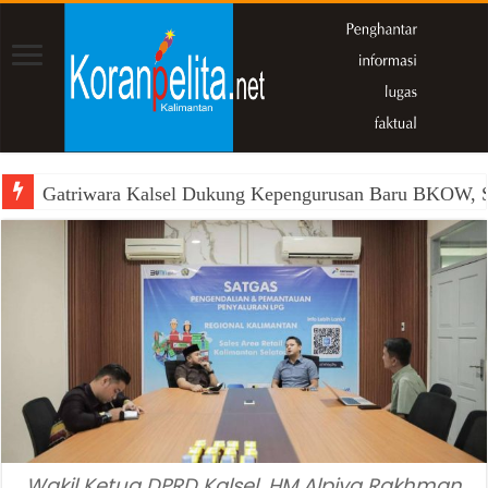
Gatriwara Kalsel Dukung Kepengurusan Baru BKOW, Si
Wakil Ketua DPRD Kalsel, HM Alpiya Rakhman