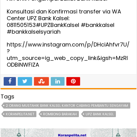
Konsultasi dan Konfirmasi transfer via WA
Center UPZ Bank Kalsel:
0811505153#UPZBankKalsel #bankkalsel
#bankkalselsyariah
https://www.instagram.com/p/DHciAhfvr7U/
?
utm_source=ig_web_copy_link&igsh=MzRl
ODBiNWFlZA
Tags
2 ORANG MUSTAHIK BANK KALSEL KANTOR CABANG PEMBANTU SENGAYAM
KORANPELITA.NET
ROMBONG BARAKAH
UPZ BANK KALSEL