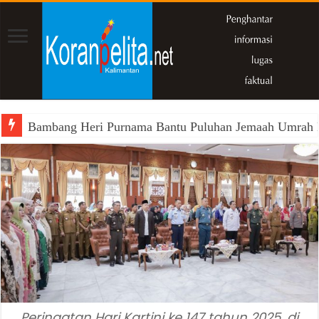
Bambang Heri Purnama Bantu Puluhan Jemaah Umrah Kals
Peringatan Hari Kartini ke 147 tahun 2025, di