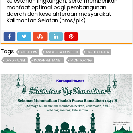
kelestarian lingkungan, serta memberikan
manfaat optimal bagi pembangunan
daerah dan kesejahteraan masyarakat
Kalimantan Selatan.(hms/pik)
Tags
AMBAPERS
ANGGOTA KOMISI III
BARITO KUALA
DPRD KALSEL
KORANPELITA.NET
MONITORING