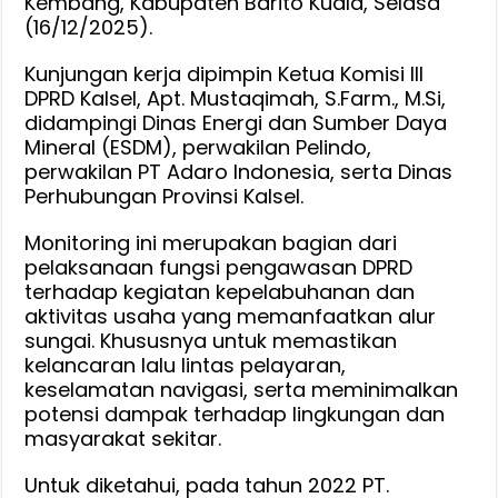
Kembang, Kabupaten Barito Kuala, Selasa
Pengawa
(16/12/2025).
Alur
Kunjungan kerja dipimpin Ketua Komisi III
Sungai
DPRD Kalsel, Apt. Mustaqimah, S.Farm., M.Si,
Barito
didampingi Dinas Energi dan Sumber Daya
Demi
Mineral (ESDM), perwakilan Pelindo,
Keselama
perwakilan PT Adaro Indonesia, serta Dinas
Pelayara
Perhubungan Provinsi Kalsel.
Monitoring ini merupakan bagian dari
pelaksanaan fungsi pengawasan DPRD
terhadap kegiatan kepelabuhanan dan
aktivitas usaha yang memanfaatkan alur
sungai. Khususnya untuk memastikan
kelancaran lalu lintas pelayaran,
keselamatan navigasi, serta meminimalkan
potensi dampak terhadap lingkungan dan
masyarakat sekitar.
Untuk diketahui, pada tahun 2022 PT.