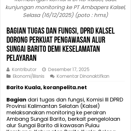
kunjungan monitoring ke PT Ambapers Kalsel,
Selasa (16/12/2025) (poto : hms)
Bagian Tugas dan Fungsi, DPRD Kalsel
Dorong Perkuat Pengawasan Alur
Sungai Barito Demi Keselamatan
Pelayaran
Kontributor
Desember 17, 2025
pada
Ekonomi/Bisnis
Komentar Dinonaktifkan
Bagian
Barito Kuala, koranpelita.net
Tugas
dan
Bagian
dari tugas dan fungsi, Komisi III DPRD
Fungsi,
Provinsi Kalimantan Selatan (Kalsel)
DPRD
melaksanakan monitoring ke perairan
Kalsel
Ambang Sungai Barito, berkait pengelolaan
Dorong
alur Sungai Barito di kawasan Pulau
Perkuat