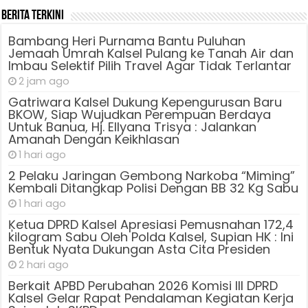
Berita Terkini
Bambang Heri Purnama Bantu Puluhan
Jemaah Umrah Kalsel Pulang ke Tanah Air dan
Imbau Selektif Pilih Travel Agar Tidak Terlantar
2 jam ago
Gatriwara Kalsel Dukung Kepengurusan Baru
BKOW, Siap Wujudkan Perempuan Berdaya
Untuk Banua, Hj. Ellyana Trisya : Jalankan
Amanah Dengan Keikhlasan
1 hari ago
2 Pelaku Jaringan Gembong Narkoba “Miming”
Kembali Ditangkap Polisi Dengan BB 32 Kg Sabu
1 hari ago
Ķetua DPRD Kalsel Apresiasi Pemusnahan 172,4
kilogram Sabu Oleh Polda Kalsel, Supian HK : Ini
Bentuk Nyata Dukungan Asta Cita Presiden
2 hari ago
Berkait APBD Perubahan 2026 Komisi III DPRD
Kalsel Gelar Rapat Pendalaman Kegiatan Kerja