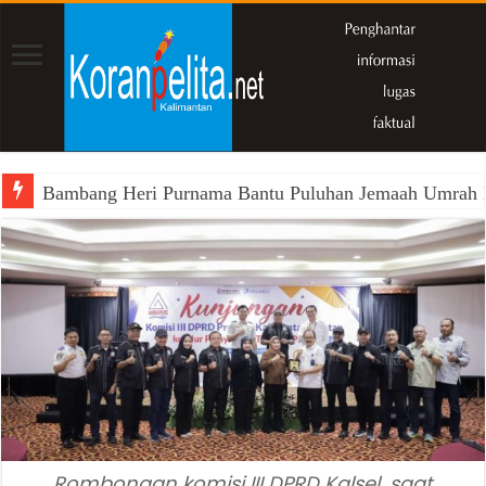
Bambang Heri Purnama Bantu Puluhan Jemaah Umrah Kals
Rombongan komisi III DPRD Kalsel, saat