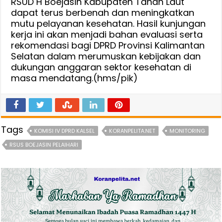
RSUD H Boejasin Kabupaten Tanah Laut
dapat terus berbenah dan meningkatkan
mutu pelayanan kesehatan. Hasil kunjungan
kerja ini akan menjadi bahan evaluasi serta
rekomendasi bagi DPRD Provinsi Kalimantan
Selatan dalam merumuskan kebijakan dan
dukungan anggaran sektor kesehatan di
masa mendatang.(hms/pik)
Tags
KOMISI IV DPRD KALSEL
KORANPELITA.NET
MONITORING
RSUS BOEJASIN PELAIHARI