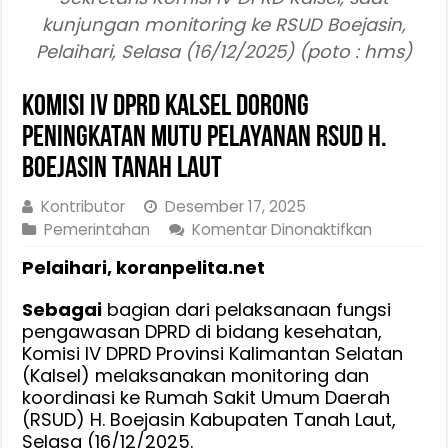
kunjungan monitoring ke RSUD Boejasin,
Pelaihari, Selasa (16/12/2025) (poto : hms)
Komisi IV DPRD Kalsel Dorong
Peningkatan Mutu Pelayanan RSUD H.
Boejasin Tanah Laut
Kontributor
Desember 17, 2025
pada
Pemerintahan
Komentar Dinonaktifkan
Komisi
Pelaihari, koranpelita.net
IV
DPRD
Sebagai
bagian dari pelaksanaan fungsi
Kalsel
pengawasan DPRD di bidang kesehatan,
Dorong
Komisi IV DPRD Provinsi Kalimantan Selatan
Peningkat
(Kalsel) melaksanakan monitoring dan
Mutu
koordinasi ke Rumah Sakit Umum Daerah
Pelayana
(RSUD) H. Boejasin Kabupaten Tanah Laut,
RSUD
Selasa (16/12/2025.