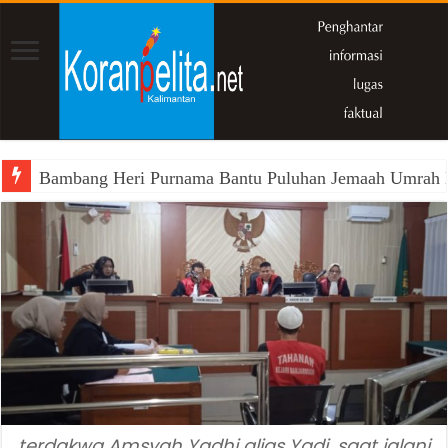
Bambang Heri Purnama Bantu Puluhan Jemaah Umrah Kals
terdakwa Amsyah Yadhi alias Yadi, saat jalani