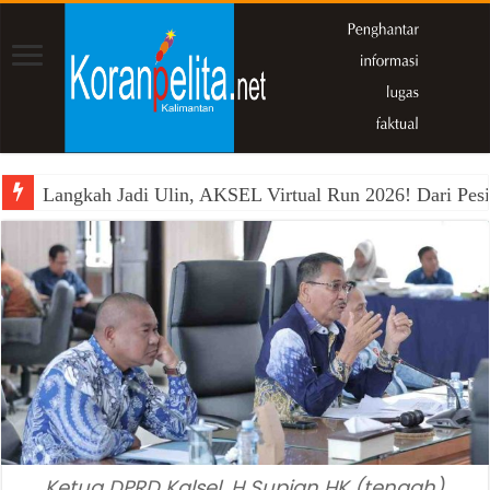
Langkah Jadi Ulin, AKSEL Virtual Run 2026! Dari Pesi
Ķetua DPRD Kalsel, H Supian HK (tengah)