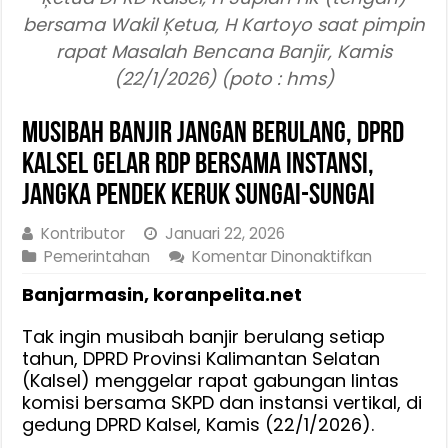
bersama Wakil Ķetua, H Kartoyo saat pimpin
rapat Masalah Bencana Banjir, Kamis
(22/1/2026) (poto : hms)
Musibah Banjir Jangan Berulang, DPRD
Kalsel Gelar RDP Bersama Instansi,
Jangka Pendek Keruk Sungai-Sungai
Kontributor
Januari 22, 2026
pada
Pemerintahan
Komentar Dinonaktifkan
Musibah
Banjarmasin, koranpelita.net
Banjir
Jangan
Tak ingin musibah banjir berulang setiap
Berulang,
tahun, DPRD Provinsi Kalimantan Selatan
DPRD
(Kalsel) menggelar rapat gabungan lintas
Kalsel
komisi bersama SKPD dan instansi vertikal, di
Gelar
gedung DPRD Kalsel, Kamis (22/1/2026).
RDP