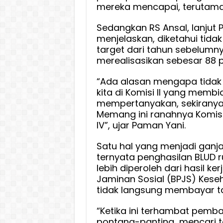
mereka mencapai, terutama 
Sedangkan RS Ansal, lanjut
menjelaskan, diketahui tida
target dari tahun sebelum
merealisasikan sebesar 88 p
“Ada alasan mengapa tidak bi
kita di Komisi II yang mem
mempertanyakan, sekiranya
Memang ini ranahnya Komisi 
IV”, ujar Paman Yani.
Satu hal yang menjadi ganj
ternyata penghasilan BLUD ru
lebih diperoleh dari hasil 
Jaminan Sosial (BPJS) Kes
tidak langsung membayar ta
“Ketika ini terhambat pemba
pontang-panting mencari 