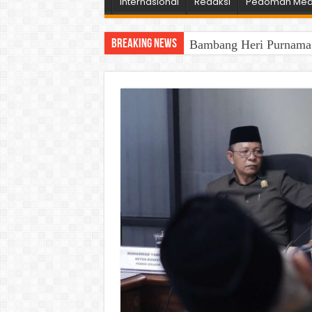
Internasional
Redaksi
Pedoman Medi
Breaking News
Bambang Heri Purnama B