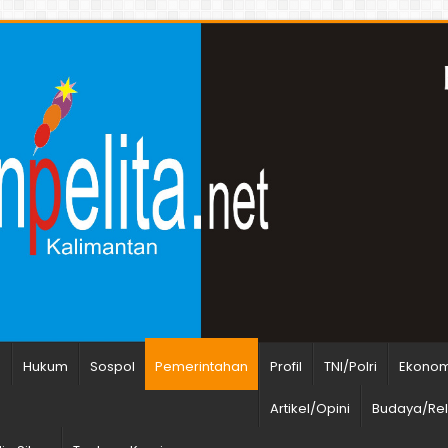
n
Hukum
Sospol
Pemerintahan
Profil
TNI/Polri
Ekonomi
Artikel/Opini
Budaya/Rel