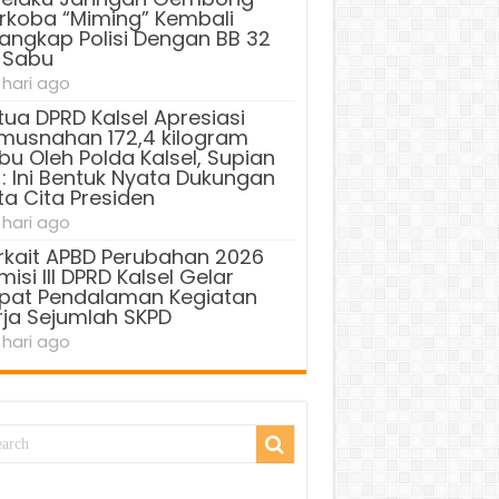
rkoba “Miming” Kembali
tangkap Polisi Dengan BB 32
 Sabu
 hari ago
tua DPRD Kalsel Apresiasi
musnahan 172,4 kilogram
bu Oleh Polda Kalsel, Supian
 : Ini Bentuk Nyata Dukungan
ta Cita Presiden
 hari ago
rkait APBD Perubahan 2026
isi III DPRD Kalsel Gelar
pat Pendalaman Kegiatan
rja Sejumlah SKPD
 hari ago