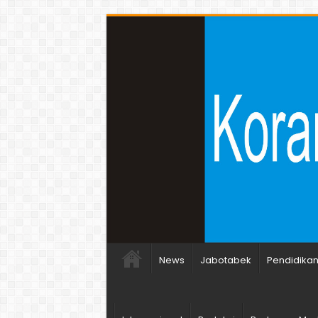
News
Jabotabek
Pendidika