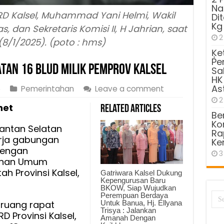
Na
 DPRD Kalsel, Muhammad Yani Helmi, Wakil
Di
Kg
, dan Sekretaris Komisi II, H Jahrian, saat
2
(8/1/2025). (poto : hms)
Ķe
Pe
atan 16 BLUD Milik Pemprov Kalsel
Sa
HK
As
5
Pemerintahan
Leave a comment
2
net
Related Articles
Be
Kom
mantan Selatan
Ra
erja gabungan
Ke
 dengan
3
anan Umum
ah Provinsi Kalsel,
Gatriwara Kalsel Dukung
Kepengurusan Baru
BKOW, Siap Wujudkan
Perempuan Berdaya
Untuk Banua, Hj. Ellyana
 ruang rapat
Trisya : Jalankan
D Provinsi Kalsel,
Amanah Dengan