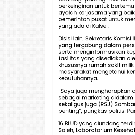
berkeinginan untuk bertemu 
ayolah kerjasama yang baik”
pemerintah pusat untuk me
yang ada di Kalsel.
Disisi lain, Sekretaris Komis
yang tergabung dalam persro
serta menginformasikan k
fasilitas yang disediakan ol
khususnya rumah sakit milik 
masyarakat mengetahui kem
kebutuhannya.
“Saya juga mengharapkan de
sebagai marketing didalam p
sekaligus juga (RSJ) Samba
penting”, pungkas politisi P
16 BLUD yang diundang terdiri
Saleh, Laboratorium Keseha