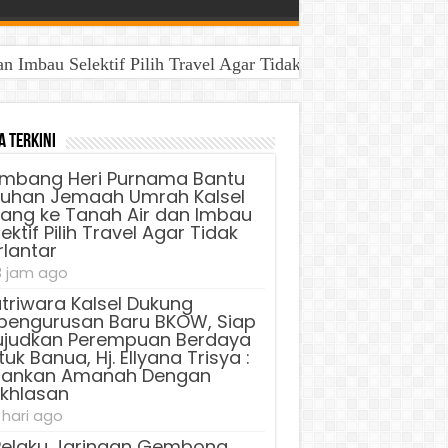
Imbau Selektif Pilih Travel Agar Tidak Terlantar
a Terkini
mbang Heri Purnama Bantu
luhan Jemaah Umrah Kalsel
lang ke Tanah Air dan Imbau
ektif Pilih Travel Agar Tidak
rlantar
3 jam ago
triwara Kalsel Dukung
pengurusan Baru BKOW, Siap
judkan Perempuan Berdaya
uk Banua, Hj. Ellyana Trisya :
lankan Amanah Dengan
ikhlasan
 hari ago
Pelaku Jaringan Gembong