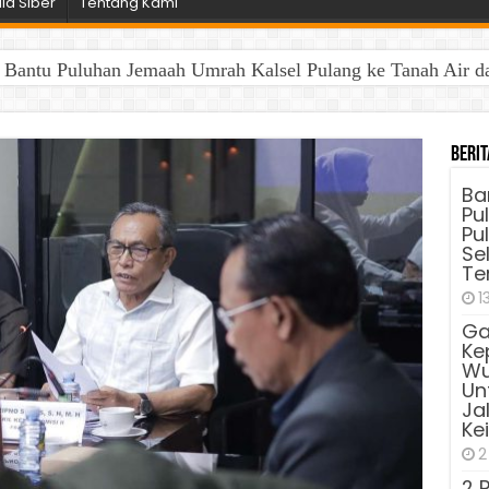
a Siber
Tentang Kami
antu Puluhan Jemaah Umrah Kalsel Pulang ke Tanah Air dan 
Berit
Ba
Pu
Pu
Sel
Te
1
Ga
Ke
Wu
Unt
Ja
Ke
2
2 