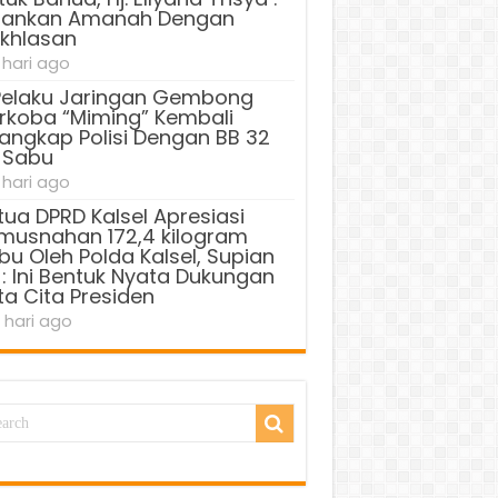
lankan Amanah Dengan
ikhlasan
 hari ago
Pelaku Jaringan Gembong
rkoba “Miming” Kembali
tangkap Polisi Dengan BB 32
 Sabu
 hari ago
tua DPRD Kalsel Apresiasi
musnahan 172,4 kilogram
bu Oleh Polda Kalsel, Supian
 : Ini Bentuk Nyata Dukungan
ta Cita Presiden
 hari ago