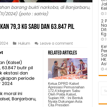
Ja
han barang bukti narkoba, di Banjarbaru,
Ke
1/2024) (poto : satria)
3
2 
Na
kan 79,3 Kg Sabu dan 63.847 Pil
Di
Kg
3
 2024
Hukum
Leave a comment
Ķe
Pe
et
Related Articles
Sa
HK
n (Kalsel)
As
3.847 butir pil
4
k ekstasi dan
angkapan periode
 2024
Ķetua DPRD Kalsel
Apresiasi Pemusnahan
172,4 kilogram Sabu
 moral ini
Oleh Polda Kalsel,
Supian HK : Ini Bentuk
alsel, Banjarbaru,
Nyata Dukungan Asta
Cita Presiden