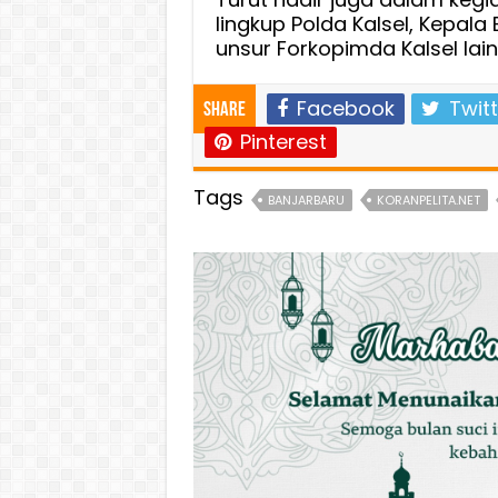
lingkup Polda Kalsel, Kepal
unsur Forkopimda Kalsel lain
Facebook
Twitt
Share
Pinterest
Tags
BANJARBARU
KORANPELITA.NET