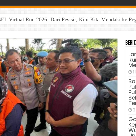
EL Virtual Run 2026! Dari Pesisir, Kini Kita Mendaki ke P
Berit
La
Run
Me
1
Ba
Pu
Pu
Sel
Te
2
Ga
Ke
Wu
Unt