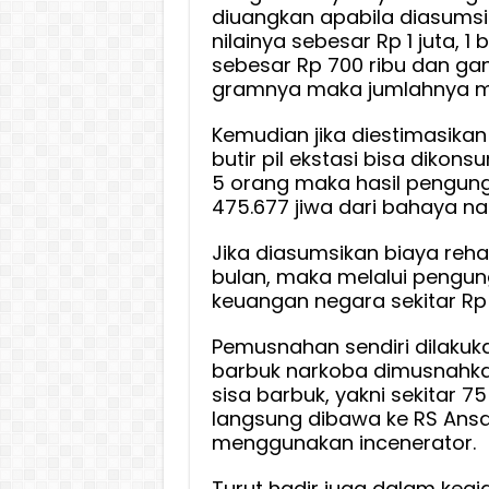
diuangkan apabila diasumsi
nilainya sebesar Rp 1 juta, 1 b
sebesar Rp 700 ribu dan gan
gramnya maka jumlahnya men
Kemudian jika diestimasikan
butir pil ekstasi bisa dikons
5 orang maka hasil pengun
475.677 jiwa dari bahaya nar
Jika diasumsikan biaya rehab
bulan, maka melalui pengun
keuangan negara sekitar Rp 2
Pemusnahan sendiri dilakuk
barbuk narkoba dimusnahka
sisa barbuk, yakni sekitar 7
langsung dibawa ke RS Ansa
menggunakan incenerator.
Turut hadir juga dalam kegi