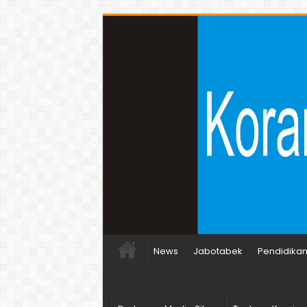
News
Jabotabek
Pendidika