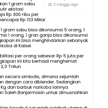
kan 1 gram sabu
2 minggu ago
utir ekstasi
ja Rp 300 ribu per
capai Rp 133 Miliar.
 1 gram sabu bisa dikonsumsi 5 orang, 1
umsi 1 orang, 1 gran ganja bisa dikonsumsi
gkapan ini bisa menghindarkan sebanyak
koba di Kalsel.
ilitasi per orang sebesar Rp 5 juta per
gkapan ini kita berhasil menghemat
,3 Triliun.
an secara simbolis, dimana sejumlah
n dengan cara diblender. Sedangkan
5 Kg dan barbuk narkoba lainnya
ri Saleh Banjarmasin untuk dimusnahkan
atan tersebut sejumlah pejabat utama di