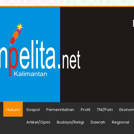
n
Hukum
Sospol
Pemerintahan
Profil
TNI/Polri
Ekonomi
Artikel/Opini
Budaya/Religi
Daerah
Regional