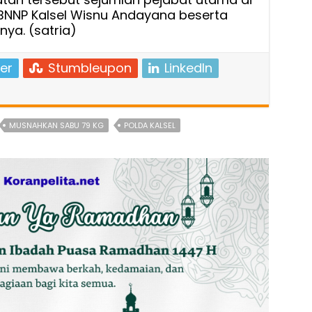
a BNNP Kalsel Wisnu Andayana beserta
nya. (satria)
er
Stumbleupon
LinkedIn
MUSNAHKAN SABU 79 KG
POLDA KALSEL