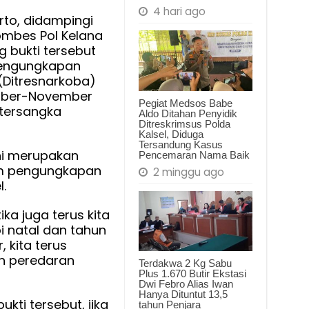
4 hari ago
arto, didampingi
ombes Pol Kelana
 bukti tersebut
pengungkapan
(Ditresnarkoba)
ember-November
Pegiat Medsos Babe
 tersangka
Aldo Ditahan Penyidik
Ditreskrimsus Polda
Kalsel, Diduga
Tersandung Kasus
ni merupakan
Pencemaran Nama Baik
am pengungkapan
2 minggu ago
.
ika juga terus kita
i natal dan tahun
, kita terus
n peredaran
Terdakwa 2 Kg Sabu
Plus 1.670 Butir Ekstasi
Dwi Febro Alias Iwan
Hanya Dituntut 13,5
ti tersebut, jika
tahun Penjara