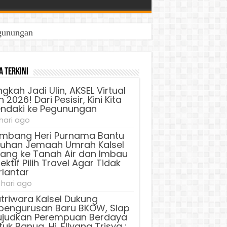
egunungan
a Terkini
ngkah Jadi Ulin, AKSEL Virtual
 2026! Dari Pesisir, Kini Kita
ndaki ke Pegunungan
 hari ago
mbang Heri Purnama Bantu
luhan Jemaah Umrah Kalsel
lang ke Tanah Air dan Imbau
ektif Pilih Travel Agar Tidak
rlantar
 hari ago
triwara Kalsel Dukung
pengurusan Baru BKOW, Siap
judkan Perempuan Berdaya
uk Banua, Hj. Ellyana Trisya :