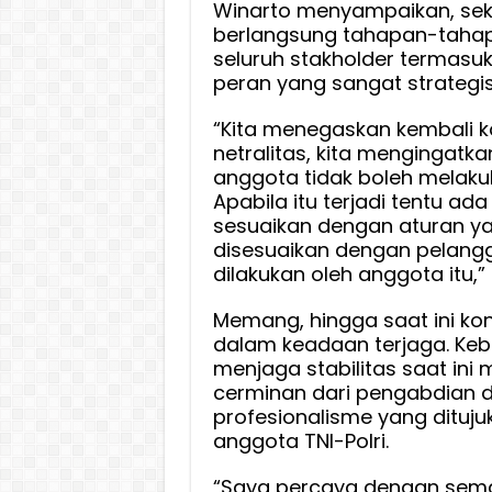
Winarto menyampaikan, se
berlangsung tahapan-tahap
seluruh stakholder termasuk 
peran yang sangat strategis
“Kita menegaskan kembali 
netralitas, kita mengingatk
anggota tidak boleh melakuka
Apabila itu terjadi tentu ada 
sesuaikan dengan aturan y
disesuaikan dengan pelang
dilakukan oleh anggota itu,”
Memang, hingga saat ini kond
dalam keadaan terjaga. Keb
menjaga stabilitas saat ini
cerminan dari pengabdian da
profesionalisme yang dituju
anggota TNI-Polri.
“Saya percaya dengan sema