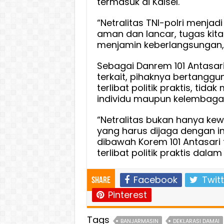
termasuk di Kalsel.
“Netralitas TNI-polri menjad
aman dan lancar, tugas kit
menjamin keberlangsungan,
Sebagai Danrem 101 Antasar
terkait, pihaknya bertangg
terlibat politik praktis, tid
individu maupun kelembaga
“Netralitas bukan hanya ke
yang harus dijaga dengan int
dibawah Korem 101 Antasari 
terlibat politik praktis dal
Facebook
Twitt
Share
Pinterest
Tags
BANJARMASIN
DEKLARASI DAMAI