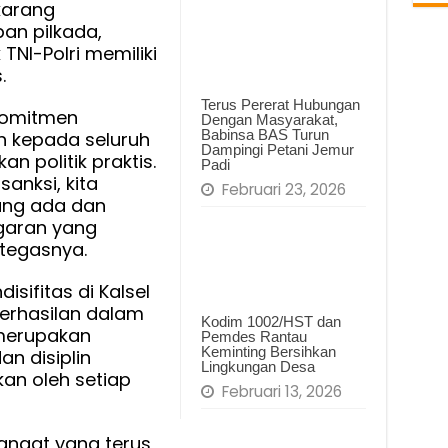
karang
an pilkada,
TNI-Polri memiliki
.
Terus Pererat Hubungan
komitmen
Dengan Masyarakat,
Babinsa BAS Turun
an kepada seluruh
Dampingi Petani Jemur
n politik praktis.
Padi
sanksi, kita
Februari 23, 2026
ang ada dan
garan yang
 tegasnya.
isifitas di Kalsel
erhasilan dalam
Kodim 1002/HST dan
 merupakan
Pemdes Rantau
Keminting Bersihkan
n disiplin
Lingkungan Desa
kan oleh setiap
Februari 13, 2026
ngat yang terus