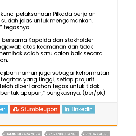
i kunci pelaksanaan Pilkada berjalan
a sudah jelas untuk mengamankan,
” tegasnya.
i bersama Kapolda dan stakholder
ungjawab atas keamanan dan tidak
ak memihak salah satu calon baik secara
an.
wajiban namun juga sebagai kehormatan
egritas yang tinggi, setiap prajurit
telah diberi arahan tegas untuk tidak
am bentuk apapun,” pungkasnya. (ber/pk)
er
Stumbleupon
LinkedIn
JAMIN PILKADA 2024
KORANPELITA.NET
POLDA KALSEL