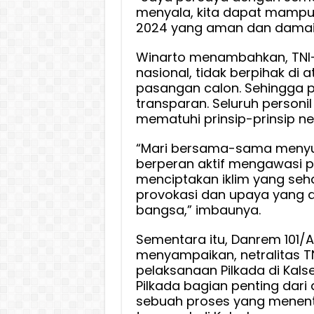
menyala, kita dapat mampu
2024 yang aman dan damai di
Winarto menambahkan, TNI-Po
nasional, tidak berpihak d
pasangan calon. Sehingga pro
transparan. Seluruh personil 
mematuhi prinsip-prinsip net
“Mari bersama-sama menyu
berperan aktif mengawasi p
menciptakan iklim yang seh
provokasi dan upaya yang 
bangsa,” imbaunya.
Sementara itu, Danrem 101/An
menyampaikan, netralitas TN
pelaksanaan Pilkada di Kals
Pilkada bagian penting dari 
sebuah proses yang menen