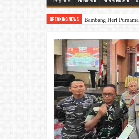
Regional
Nasional
Internasional
R
Breaking News
Bambang Heri Purnama B