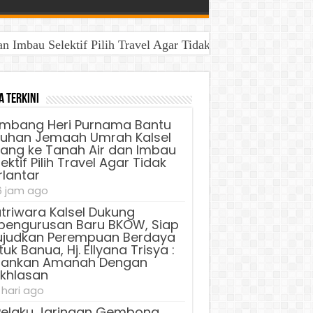
Imbau Selektif Pilih Travel Agar Tidak Terlantar
a Terkini
mbang Heri Purnama Bantu
luhan Jemaah Umrah Kalsel
lang ke Tanah Air dan Imbau
ektif Pilih Travel Agar Tidak
rlantar
6 jam ago
triwara Kalsel Dukung
pengurusan Baru BKOW, Siap
judkan Perempuan Berdaya
uk Banua, Hj. Ellyana Trisya :
lankan Amanah Dengan
ikhlasan
 hari ago
Pelaku Jaringan Gembong