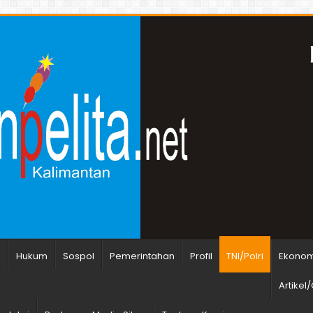
n
Hukum
Sospol
Pemerintahan
Profil
TNI/Polri
Ekonomi
Artikel/