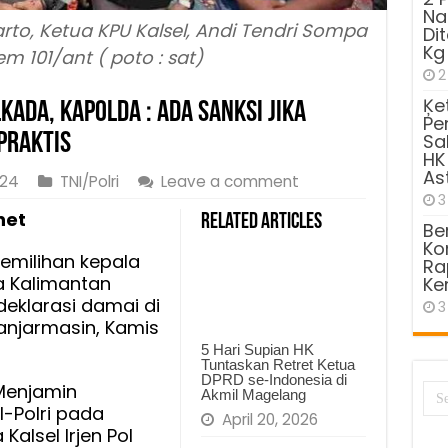
Na
narto, Ketua KPU Kalsel, Andi Tendri Sompa
Di
Kg
m 101/ant ( poto : sat)
2
Ķe
kada, Kapolda : Ada Sanksi Jika
Pe
Praktis
Sa
HK
As
024
TNI/Polri
Leave a comment
3
net
Related Articles
Be
Kom
emilihan kepala
Ra
a Kalimantan
Ke
deklarasi damai di
3
Banjarmasin, Kamis
5 Hari Supian HK
Tuntaskan Retret Ketua
DPRD se-Indonesia di
Menjamin
Akmil Magelang
I-Polri pada
April 20, 2026
Kalsel Irjen Pol