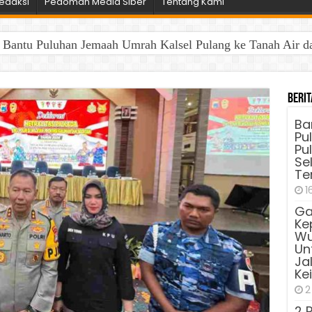
edaksi
Pedoman Media Siber
Tentang Kami
antu Puluhan Jemaah Umrah Kalsel Pulang ke Tanah Air dan 
Berit
Ba
Pu
Pu
Sel
Te
1
Ga
Ke
Wu
Unt
Ja
Ke
2
2 