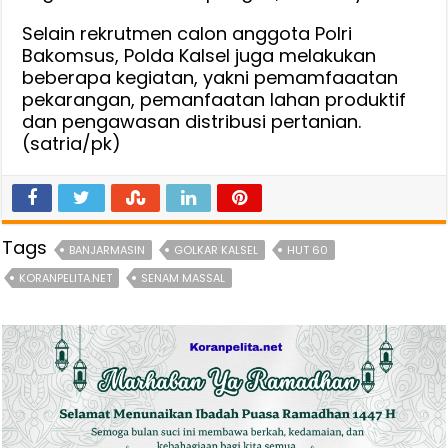
Selain rekrutmen calon anggota Polri
Bakomsus, Polda Kalsel juga melakukan
beberapa kegiatan, yakni pemamfaaatan
pekarangan, pemanfaatan lahan produktif
dan pengawasan distribusi pertanian.
(satria/pk)
Tags
BANJARMASIN
GOLKAR KALSEL
HUT 60
KORANPELITA.NET
SENAM MASSAL