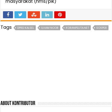
masyarakat (hms/pik)
Tags
DPRD KALSEL
ILHAM NOOR
KORANPELITA.NET
SOSPER
About Kontributor