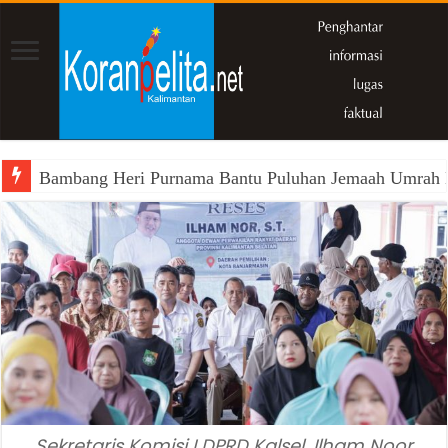
Bambang Heri Purnama Bantu Puluhan Jemaah Umrah Kals
Sekretaris Komisi I DPRD Kalsel, Ilham Noor