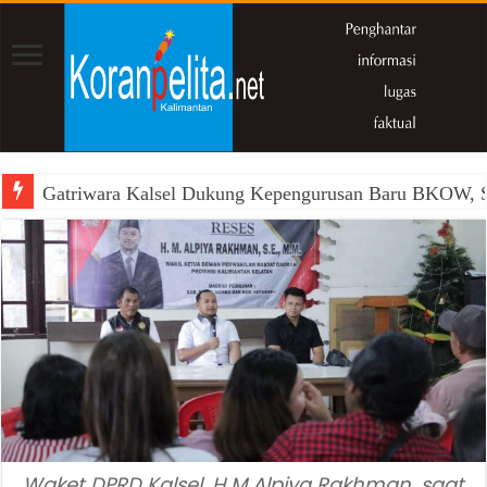
Gatriwara Kalsel Dukung Kepengurusan Baru BKOW, Si
Waket DPRD Kalsel, H M Alpiya Rakhman, saat