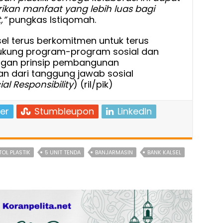
ikan manfaat yang lebih luas bagi
,”
pungkas Istiqomah.
sel terus berkomitmen untuk terus
ukung program-program sosial dan
engan prinsip pembangunan
an dari tanggung jawab sosial
al Responsibility
) (ril/pik)
er
Stumbleupon
LinkedIn
OL PLASTIK
5 UNIT TENDA
BANJARMASIN
BANK KALSEL