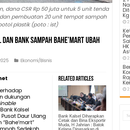
Na
, dana CSR Rp 50 juta untuk 5 unit tenda
Di
Kg
el dan pembuatan 20 unit tempat sampah
2
tol plastik (poto : ist)
Ķe
Pe
el dan Bank Sampah Bahe’mart Ubah
Sa
HK
As
2
2025
Ekonomi/Bisnis
Be
Kom
Ra
net
Related Articles
a!
Ke
2
terhadap
an dukungan
inable
 Bank Kalsel
h
 Pusat Daur Ulang
Bank Kalsel Diharapkan
art
Cetak dan Bina Eksportir
h “Bahe’mart”
Muda, H Jahrian : Batok
ampah Sedekah
Kelapa Dipasarkan di