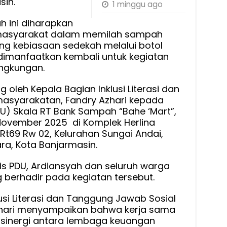
sin.
1 minggu ago
 ini diharapkan
masyarakat dalam memilah sampah
ong kebiasaan sedekah melalui botol
dimanfaatkan kembali untuk kegiatan
ngkungan.
oleh Kepala Bagian Inklusi Literasi dan
asyarakatan, Fandry Azhari kepada
U) Skala RT Bank Sampah “Bahe ‘Mart”,
November 2025 di Komplek Herlina
 Rt69 Rw 02, Kelurahan Sungai Andai,
a, Kota Banjarmasin.
is PDU, Ardiansyah dan seluruh warga
ng berhadir pada kegiatan tersebut.
lusi Literasi dan Tanggung Jawab Sosial
hari menyampaikan bahwa kerja sama
 sinergi antara lembaga keuangan