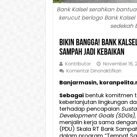
Bank Kalsel serahkan bantuan
kerucut berlogo Bank Kals
sedekah bo
Bikin Bangga! Bank Kals
Sampah Jadi Kebaikan
Kontributor
November 16, 
pada
Komentar Dinonaktifkan
Bikin
Banjarmasin, koranpelita.
Bangg
Bank
Sebagai
bentuk komitmen 
Kalsel
keberlanjutan lingkungan d
dan
terhadap pencapaian
Susta
Bank
Development Goals (SDGs)
,
Sampa
menjalin kerja sama dengan
Bahe’m
(PDU) Skala RT Bank Sampa
Ubah
dalam program “Tempat S