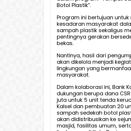
Sampa
Botol Plastik”.
Jadi
Program ini bertujuan untu
Kebaik
kesadaran masyarakat dal
sampah plastik sekaligus m
pentingnya gerakan bersede
bekas.
Nantinya, hasil dari pengump
akan dikelola menjadi kegia
lingkungan yang bermanfaa
masyarakat.
Dalam kolaborasi ini, Bank 
dukungan berupa dana CSR
juta untuk 5 unit tenda keru
Kalsel dan pembuatan 20 un
sampah sedekah botol plast
akan didistribusikan ke seju
masjid, fasilitas umum, serta 