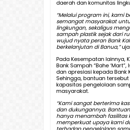
daerah dan komunitas lingk
“Melalui program ini, kam
semangat masyarakat untuk
lingkungan, sekaligus meng
sampah plastik sejak dari ru
wujud nyata peran Bank K
berkelanjutan di Banua,”
uja
Pada Kesempatan lainnya, K
Bank Sampah “Bahe ‘Mart”, 
dan apresiasi kepada Bank K
Sehingga, bantuan tersebut
kapasitas pengelolaan sam
masyarakat.
“Kami sangat berterima kas
dan dukungannya. Bantuan
hanya menambah fasilitas k
memperkuat upaya kami da
terhadap pengelolaan sampa