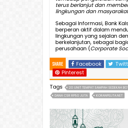
terus berlanjut dan member
lingkungan dan masyarakat
Sebagai Informasi, Bank Kal
berperan aktif dalam mend
lingkungan yang sejalan d
berkelanjutan, sebagai bagi
perusahaan (
Corporate Soci
Facebook
Twitt
Share
Pinterest
Tags
20 UNIT TEMPAT SAMPAH SEDEKAH BOT
DANA CSR RP50 JUTA
KORANPELITA.NET