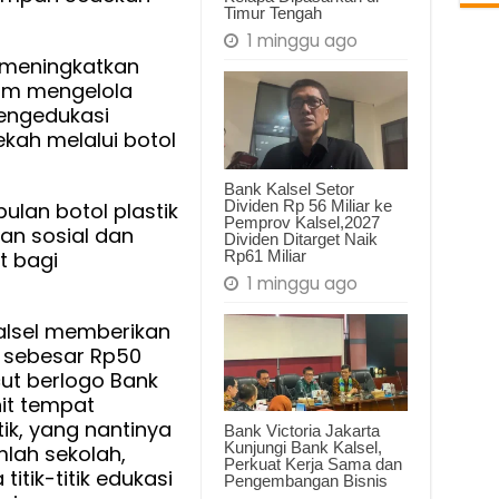
h
Timur Tengah
1 minggu ago
k meningkatkan
an
am mengelola
engedukasi
kah melalui botol
Bank Kalsel Setor
Dividen Rp 56 Miliar ke
ulan botol plastik
Pemprov Kalsel,2027
tan sosial dan
Dividen Ditarget Naik
Rp61 Miliar
t bagi
1 minggu ago
Kalsel memberikan
 sebesar Rp50
cut berlogo Bank
it tempat
ik, yang nantinya
Bank Victoria Jakarta
Kunjungi Bank Kalsel,
mlah sekolah,
Perkuat Kerja Sama dan
titik-titik edukasi
Pengembangan Bisnis