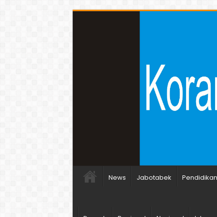
News
Jabotabek
Pendidika