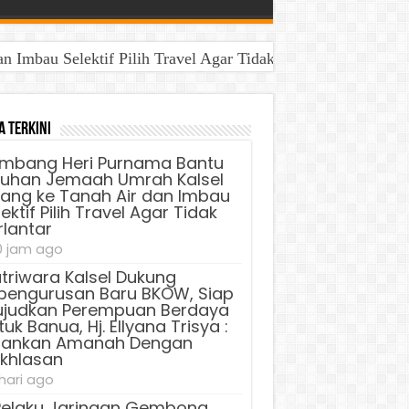
Imbau Selektif Pilih Travel Agar Tidak Terlantar
aya Untuk Banua, Hj. Ellyana Trisya : Jalankan Amanah D
a Terkini
mbang Heri Purnama Bantu
luhan Jemaah Umrah Kalsel
lang ke Tanah Air dan Imbau
ektif Pilih Travel Agar Tidak
rlantar
0 jam ago
triwara Kalsel Dukung
pengurusan Baru BKOW, Siap
judkan Perempuan Berdaya
uk Banua, Hj. Ellyana Trisya :
lankan Amanah Dengan
ikhlasan
 hari ago
Pelaku Jaringan Gembong