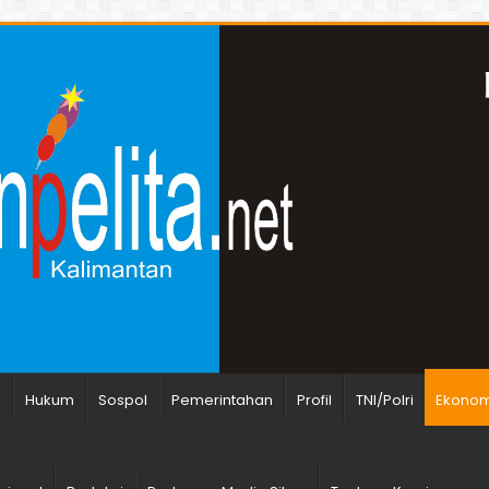
n
Hukum
Sospol
Pemerintahan
Profil
TNI/Polri
Ekonomi