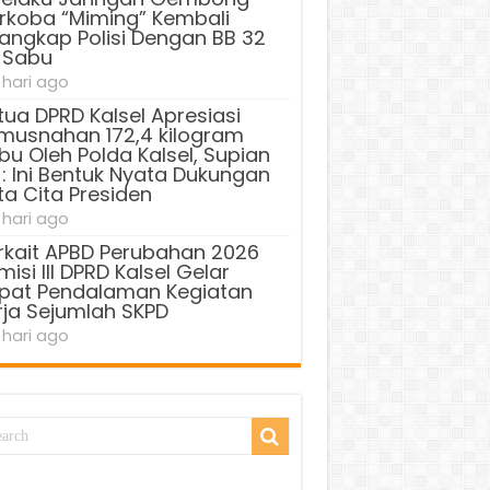
rkoba “Miming” Kembali
tangkap Polisi Dengan BB 32
 Sabu
 hari ago
tua DPRD Kalsel Apresiasi
musnahan 172,4 kilogram
bu Oleh Polda Kalsel, Supian
 : Ini Bentuk Nyata Dukungan
ta Cita Presiden
 hari ago
rkait APBD Perubahan 2026
isi III DPRD Kalsel Gelar
pat Pendalaman Kegiatan
rja Sejumlah SKPD
 hari ago