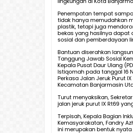
lingkungan di Kota Banjarma
Penempatan tempat sampah
tidak hanya memudahkan 
plastik, tetapi juga mendor
bekas yang hasilnya dapat 
sosial dan pemberdayaan li
Bantuan diserahkan langsung 
Tanggung Jawab Sosial Kem
Kepala Pusat Daur Ulang (PD
Istiqomah pada tanggal 16 
Perkasa Jalan Jeruk Purut IX
Kecamatan Banjarmasin Utar
Turut menyaksikan, Sekretar
jalan jeruk purut IX Rt69 ya
Terpisah, Kepala Bagian Ink
Kemasyarakatan, Fandry Az
ini merupakan bentuk nyata