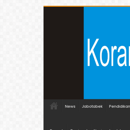
News
Jabotabek
Pendidika