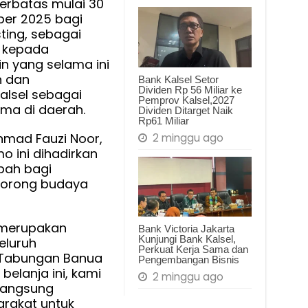
terbatas mulai 30
gan
er 2025 bagi
ting, sebagai
na
l kepada
n yang selama ini
n dan
Bank Kalsel Setor
Dividen Rp 56 Miliar ke
alsel sebagai
Pemprov Kalsel,2027
ma di daerah.
Dividen Ditarget Naik
Rp61 Miliar
Ahmad Fauzi Noor,
2 minggu ago
ini dihadirkan
bah bagi
dorong budaya
 merupakan
Bank Victoria Jakarta
Kunjungi Bank Kalsel,
eluruh
Perkuat Kerja Sama dan
 Tabungan Banua
Pengembangan Bisnis
elanja ini, kami
2 minggu ago
langsung
rakat untuk