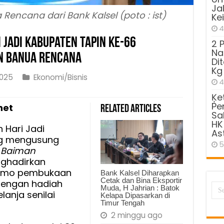
Ja
ncana dari Bank Kalsel (poto : ist)
Ke
4
 Jadi Kabupaten Tapin ke-66
2 
Na
n Banua Rencana
Di
Kg
025
Ekonomi/Bisnis
4
Ķe
Pe
net
Related Articles
Sa
an
HK
Hari Jadi
As
ng mengusung
5
 Baiman
aten
nghadirkan
romo pembukaan
Bank Kalsel Diharapkan
Cetak dan Bina Eksportir
engan hadiah
Muda, H Jahrian : Batok
anja senilai
Kelapa Dipasarkan di
an
Timur Tengah
2 minggu ago