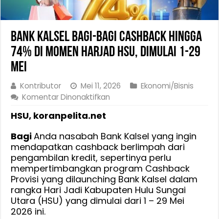
Bank Kalsel Bagi-Bagi Cashback Hingga
74% di Momen Harjad HSU, Dimulai 1-29
Mei
Kontributor
Mei 11, 2026
Ekonomi/Bisnis
pada
Komentar Dinonaktifkan
Bank
HSU, koranpelita.net
Kalsel
Bagi-
Bagi
Anda nasabah Bank Kalsel yang ingin
Bagi
mendapatkan cashback berlimpah dari
Cashback
pengambilan kredit, sepertinya perlu
Hingga
mempertimbangkan program Cashback
74%
Provisi yang dilaunching Bank Kalsel dalam
di
rangka Hari Jadi Kabupaten Hulu Sungai
Momen
Utara (HSU) yang dimulai dari 1 – 29 Mei
Harjad
2026 ini.