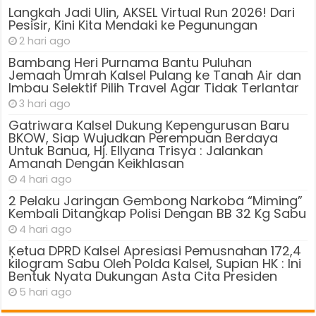
Langkah Jadi Ulin, AKSEL Virtual Run 2026! Dari
Pesisir, Kini Kita Mendaki ke Pegunungan
2 hari ago
Bambang Heri Purnama Bantu Puluhan
Jemaah Umrah Kalsel Pulang ke Tanah Air dan
Imbau Selektif Pilih Travel Agar Tidak Terlantar
3 hari ago
Gatriwara Kalsel Dukung Kepengurusan Baru
BKOW, Siap Wujudkan Perempuan Berdaya
Untuk Banua, Hj. Ellyana Trisya : Jalankan
Amanah Dengan Keikhlasan
4 hari ago
2 Pelaku Jaringan Gembong Narkoba “Miming”
Kembali Ditangkap Polisi Dengan BB 32 Kg Sabu
4 hari ago
Ķetua DPRD Kalsel Apresiasi Pemusnahan 172,4
kilogram Sabu Oleh Polda Kalsel, Supian HK : Ini
Bentuk Nyata Dukungan Asta Cita Presiden
5 hari ago