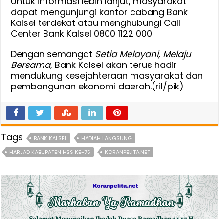
Untuk informasi lebih lanjut, masyarakat
dapat mengunjungi kantor cabang Bank
Kalsel terdekat atau menghubungi Call
Center Bank Kalsel 0800 1122 000.
Dengan semangat
Setia Melayani, Melaju
Bersama
, Bank Kalsel akan terus hadir
mendukung kesejahteraan masyarakat dan
pembangunan ekonomi daerah.(ril/pik)
Tags
BANK KALSEL
HADIAH LANGSUNG
HARJAD KABUPATEN HSS KE-75
KORANPELITA.NET