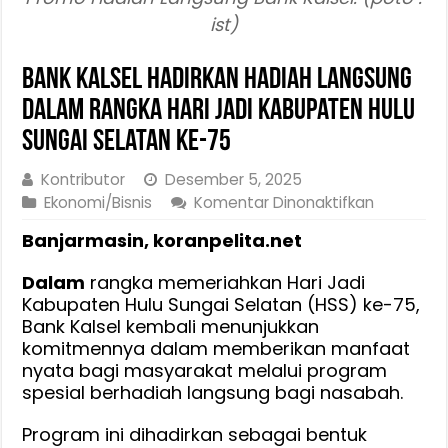
ist)
Bank Kalsel Hadirkan Hadiah Langsung
Dalam rangka hari jadi kabupaten hulu
sungai selatan ke-75
Kontributor
Desember 5, 2025
pada
Ekonomi/Bisnis
Komentar Dinonaktifkan
Bank
Banjarmasin, koranpelita.net
Kalsel
Hadirkan
Dalam
rangka memeriahkan Hari Jadi
Hadiah
Kabupaten Hulu Sungai Selatan (HSS) ke-75,
Langsung
Bank Kalsel kembali menunjukkan
Dalam
komitmennya dalam memberikan manfaat
rangka
nyata bagi masyarakat melalui program
hari
spesial berhadiah langsung bagi nasabah.
jadi
kabupate
Program ini dihadirkan sebagai bentuk