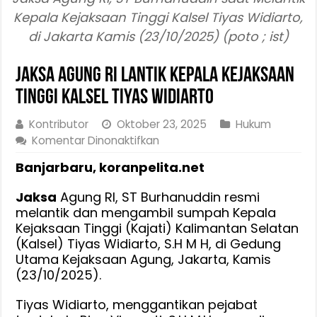
Kepala Kejaksaan Tinggi Kalsel Tiyas Widiarto,
di Jakarta Kamis (23/10/2025) (poto ; ist)
Jaksa Agung RI Lantik Kepala Kejaksaan
Tinggi Kalsel Tiyas Widiarto
Kontributor
Oktober 23, 2025
Hukum
pada
Komentar Dinonaktifkan
Jaksa
Banjarbaru, koranpelita.net
Agung
RI
Jaksa
Agung RI, ST Burhanuddin resmi
Lantik
melantik dan mengambil sumpah Kepala
Kepala
Kejaksaan Tinggi (Kajati) Kalimantan Selatan
Kejaksaan
(Kalsel) Tiyas Widiarto, S.H M H, di Gedung
Tinggi
Utama Kejaksaan Agung, Jakarta, Kamis
Kalsel
(23/10/2025).
Tiyas
Widiarto
Tiyas Widiarto, menggantikan pejabat