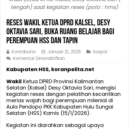
tengah) saat kegiatan reses (poto : hms)
Reses Wakil Ketua DPRD Kalsel, Desy
Oktavia Sari, Buka Ruang Belajar bagi
Perempuan HSS dan Tapin
Kontributor
Januari 21, 2026
Sospol
pada
Komentar Dinonaktifkan
Reses
Kabupaten HSS, koranpelita.net
Wakil
Ketua
Wakil
Ketua DPRD Provinsi Kalimantan
DPRD
Selatan (Kalsel) Desy Oktavia Sari, mengisi
Kalsel,
kegiatan reses dengan pelatihan kecantikan
Desy
merias wajah bagi perempuan milenial di
Oktavia
Aula Pendopo PKK Kabupaten Hulu Sungai
Sari,
Selatan (HSS) Kamis (15/1/2026).
Buka
Ruang
Kegiatan ini diarahkan sebagai upaya