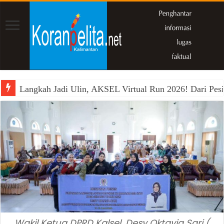
Langkah Jadi Ulin, AKSEL Virtual Run 2026! Dari Pesi
Wakil Ķetua DPRD Kalsel, Desy Oktavia Sari (