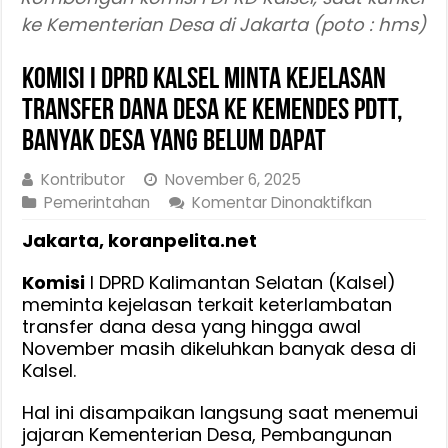
ke Kementerian Desa di Jakarta (poto : hms)
Komisi I DPRD Kalsel Minta Kejelasan
Transfer Dana Desa ke Kemendes PDTT,
Banyak Desa Yang Belum Dapat
Kontributor
November 6, 2025
pada
Pemerintahan
Komentar Dinonaktifkan
Komisi
Jakarta, koranpelita.net
I
DPRD
Komisi
I DPRD Kalimantan Selatan (Kalsel)
Kalsel
meminta kejelasan terkait keterlambatan
Minta
transfer dana desa yang hingga awal
Kejelasan
November masih dikeluhkan banyak desa di
Transfer
Kalsel.
Dana
Desa
Hal ini disampaikan langsung saat menemui
ke
jajaran Kementerian Desa, Pembangunan