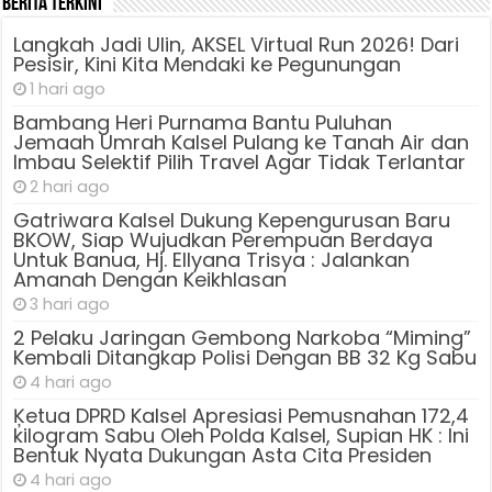
Berita Terkini
Langkah Jadi Ulin, AKSEL Virtual Run 2026! Dari
Pesisir, Kini Kita Mendaki ke Pegunungan
1 hari ago
Bambang Heri Purnama Bantu Puluhan
Jemaah Umrah Kalsel Pulang ke Tanah Air dan
Imbau Selektif Pilih Travel Agar Tidak Terlantar
2 hari ago
Gatriwara Kalsel Dukung Kepengurusan Baru
BKOW, Siap Wujudkan Perempuan Berdaya
Untuk Banua, Hj. Ellyana Trisya : Jalankan
Amanah Dengan Keikhlasan
3 hari ago
2 Pelaku Jaringan Gembong Narkoba “Miming”
Kembali Ditangkap Polisi Dengan BB 32 Kg Sabu
4 hari ago
Ķetua DPRD Kalsel Apresiasi Pemusnahan 172,4
kilogram Sabu Oleh Polda Kalsel, Supian HK : Ini
Bentuk Nyata Dukungan Asta Cita Presiden
4 hari ago