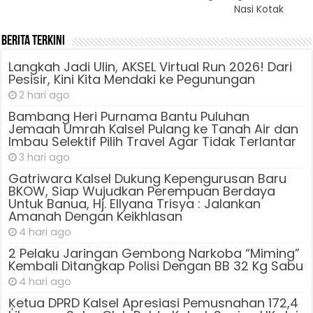
Nasi Kotak
Berita Terkini
Langkah Jadi Ulin, AKSEL Virtual Run 2026! Dari
Pesisir, Kini Kita Mendaki ke Pegunungan
2 hari ago
Bambang Heri Purnama Bantu Puluhan
Jemaah Umrah Kalsel Pulang ke Tanah Air dan
Imbau Selektif Pilih Travel Agar Tidak Terlantar
3 hari ago
Gatriwara Kalsel Dukung Kepengurusan Baru
BKOW, Siap Wujudkan Perempuan Berdaya
Untuk Banua, Hj. Ellyana Trisya : Jalankan
Amanah Dengan Keikhlasan
4 hari ago
2 Pelaku Jaringan Gembong Narkoba “Miming”
Kembali Ditangkap Polisi Dengan BB 32 Kg Sabu
4 hari ago
Ķetua DPRD Kalsel Apresiasi Pemusnahan 172,4