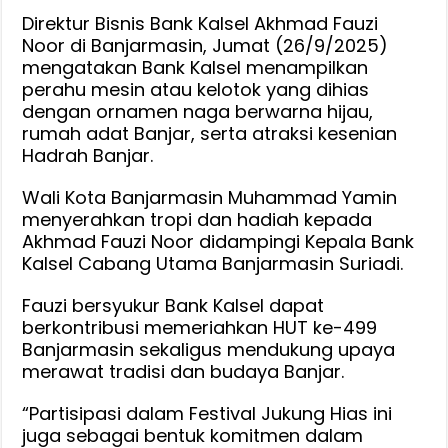
Kategori
Direktur Bisnis Bank Kalsel Akhmad Fauzi
Perahu
Noor di Banjarmasin, Jumat (26/9/2025)
Mesin
mengatakan Bank Kalsel menampilkan
perahu mesin atau kelotok yang dihias
di
dengan ornamen naga berwarna hijau,
HUT
rumah adat Banjar, serta atraksi kesenian
ke
Hadrah Banjar.
499
Kota
Wali Kota Banjarmasin Muhammad Yamin
Banjarmas
menyerahkan tropi dan hadiah kepada
Akhmad Fauzi Noor didampingi Kepala Bank
Kalsel Cabang Utama Banjarmasin Suriadi.
Fauzi bersyukur Bank Kalsel dapat
berkontribusi memeriahkan HUT ke-499
Banjarmasin sekaligus mendukung upaya
merawat tradisi dan budaya Banjar.
“Partisipasi dalam Festival Jukung Hias ini
juga sebagai bentuk komitmen dalam