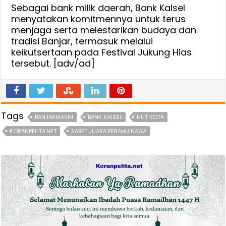
Sebagai bank milik daerah, Bank Kalsel
menyatakan komitmennya untuk terus
menjaga serta melestarikan budaya dan
tradisi Banjar, termasuk melalui
keikutsertaan pada Festival Jukung Hias
tersebut. [adv/ad]
Tags
BANJARMASIN
BANK KALSEL
HUT KOTA
KORANPELITA.NET
SABET JUARA PERAHU NAGA