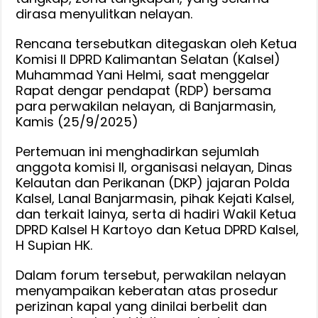
Kemen
dirasa menyulitkan nelayan.
Kalautan,
Rencana tersebutkan ditegaskan oleh Ketua
Tanyakan
Komisi II DPRD Kalimantan Selatan (Kalsel)
Kebijakan
Muhammad Yani Helmi, saat menggelar
Regulasi
Rapat dengar pendapat (RDP) bersama
Alat
para perwakilan nelayan, di Banjarmasin,
Tangkap
Kamis (25/9/2025)
Ikan
Pertemuan ini menghadirkan sejumlah
anggota komisi II, organisasi nelayan, Dinas
Kelautan dan Perikanan (DKP) jajaran Polda
Kalsel, Lanal Banjarmasin, pihak Kejati Kalsel,
dan terkait lainya, serta di hadiri Wakil Ketua
DPRD Kalsel H Kartoyo dan Ketua DPRD Kalsel,
H Supian HK.
Dalam forum tersebut, perwakilan nelayan
menyampaikan keberatan atas prosedur
perizinan kapal yang dinilai berbelit dan