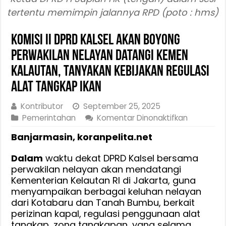
tertentu memimpin jalannya RPD (poto : hms)
Komisi II DPRD Kalsel Akan Boyong
Perwakilan Nelayan Datangi Kemen
Kalautan, Tanyakan Kebijakan Regulasi
Alat Tangkap Ikan
Kontributor
September 25, 2025
pada
Pemerintahan
Komentar Dinonaktifkan
Komisi
Banjarmasin, koranpelita.net
II
DPRD
Dalam
waktu dekat DPRD Kalsel bersama
Kalsel
perwakilan nelayan akan mendatangi
Akan
Kementerian Kelautan RI di Jakarta, guna
Boyong
menyampaikan berbagai keluhan nelayan
Perwakila
dari Kotabaru dan Tanah Bumbu, berkait
Nelayan
perizinan kapal, regulasi penggunaan alat
Datangi
tangkap, zona tangkapan, yang selama