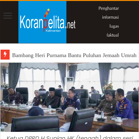
Bambang Heri Purnama Bantu Puluhan Jemaah Umrah Kals
Gatriwara Kalsel Dukung Kepengurusan Baru BKOW, Si
Ketua DPRD H Supian HK (tengah) dalam sesi