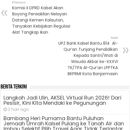
Previous
Komisi II DPRD Kalsel Akan
Boyong Perwakilan Nelayan
Datangi Kemen Kalautan,
Tanyakan Kebijakan Regulasi
Alat Tangkap Ikan
Next
UPZ Bank Kalsel Bantu 814 Al-
Qur’an Tunjang Pendidikan
Kepada Santri/Wati di
Wisuda Akbar ke-XXXVI
TK/TPA Al-Qur’an LPPTKA
BKPRMI Kota Banjarmasin
Berita Terkini
Langkah Jadi Ulin, AKSEL Virtual Run 2026! Dari
Pesisir, Kini Kita Mendaki ke Pegunungan
2 hari ago
Bambang Heri Purnama Bantu Puluhan
Jemaah Umrah Kalsel Pulang ke Tanah Air dan
Imbau Selektif Pilih Travel Agar Tidak Terlantar