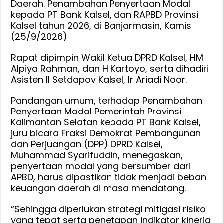
Rp
Daerah. Penambahan Penyertaan Modal
400
kepada PT Bank Kalsel, dan RAPBD Provinsi
Miliar
Kalsel tahun 2026, di Banjarmasin, Kamis
Bank
(25/9/2026)
Kalsel
Rapat dipimpin Wakil Ketua DPRD Kalsel, HM
Bertahap
Alpiya Rahman, dan H Kartoyo, serta dihadiri
Agar
Asisten II Setdapov Kalsel, Ir Ariadi Noor.
Tak
Bebani
Pandangan umum, terhadap Penambahan
APBD,
Penyertaan Modal Pemerintah Provinsi
Pemprov
Kalimantan Selatan kepada PT Bank Kalsel,
:
juru bicara Fraksi Demokrat Pembangunan
Nanti
dan Perjuangan (DPP) DPRD Kalsel,
Akan
Muhammad Syarifuddin, menegaskan,
Lihat
penyertaan modal yang bersumber dari
Bisnis
APBD, harus dipastikan tidak menjadi beban
Prosesny
keuangan daerah di masa mendatang.
“Sehingga diperlukan strategi mitigasi risiko
yang tepat serta penetapan indikator kinerja