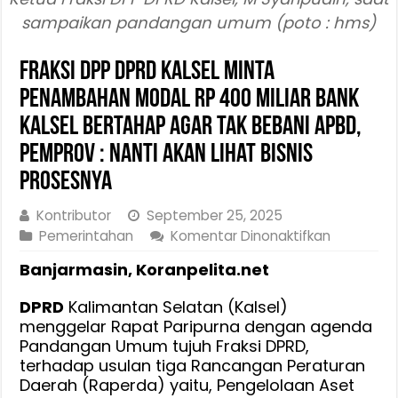
sampaikan pandangan umum (poto : hms)
Fraksi DPP DPRD Kalsel minta
Penambahan Modal Rp 400 Miliar Bank
Kalsel Bertahap Agar Tak Bebani APBD,
Pemprov : Nanti Akan Lihat Bisnis
Prosesnya
Kontributor
September 25, 2025
pada
Pemerintahan
Komentar Dinonaktifkan
Fraksi
Banjarmasin, Koranpelita.net
DPP
DPRD
DPRD
Kalimantan Selatan (Kalsel)
Kalsel
menggelar Rapat Paripurna dengan agenda
minta
Pandangan Umum tujuh Fraksi DPRD,
Penamba
terhadap usulan tiga Rancangan Peraturan
Modal
Daerah (Raperda) yaitu, Pengelolaan Aset