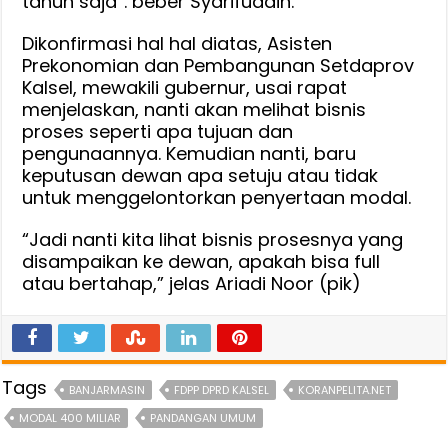
tahun saja”. beber Syarifuddin.
Dikonfirmasi hal hal diatas, Asisten
Prekonomian dan Pembangunan Setdaprov
Kalsel, mewakili gubernur, usai rapat
menjelaskan, nanti akan melihat bisnis
proses seperti apa tujuan dan
pengunaannya. Kemudian nanti, baru
keputusan dewan apa setuju atau tidak
untuk menggelontorkan penyertaan modal.
“Jadi nanti kita lihat bisnis prosesnya yang
disampaikan ke dewan, apakah bisa full
atau bertahap,” jelas Ariadi Noor (pik)
Tags
BANJARMASIN
FDPP DPRD KALSEL
KORANPELITA.NET
MODAL 400 MILIAR
PANDANGAN UMUM