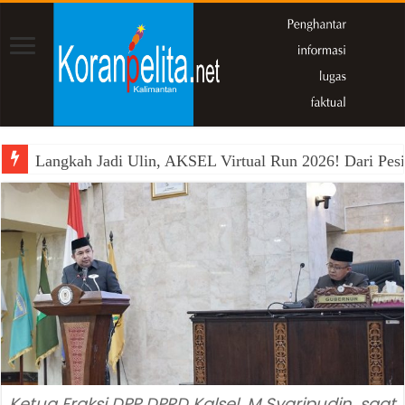
Langkah Jadi Ulin, AKSEL Virtual Run 2026! Dari Pesi
Ketua Fraksi DPP DPRD Kalsel, M Syaripudin, saat