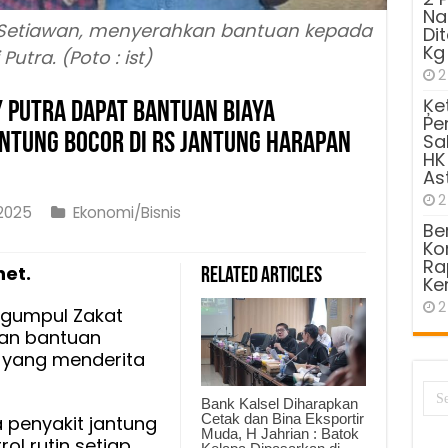
Na
o Setiawan, menyerahkan bantuan kepada
Di
Kg
 Putra. (Poto : ist)
2
Ķe
 Putra Dapat Bantuan Biaya
Pe
ntung Bocor di RS Jantung Harapan
Sa
HK
As
2
2025
Ekonomi/Bisnis
Be
Kom
Ra
net.
Related Articles
Ke
u
2
ngumpul Zakat
kan bantuan
a yang menderita
an
Bank Kalsel Diharapkan
Cetak dan Bina Eksportir
 penyakit jantung
Muda, H Jahrian : Batok
dasi
ol rutin setiap