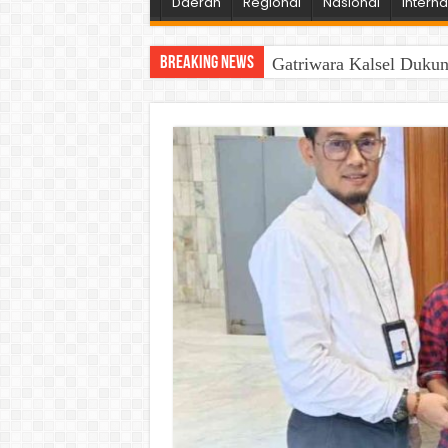
Daerah
Regional
Nasional
Interna
Breaking News
Gatriwara Kalsel Duku