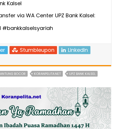
nk Kalsel
ansfer via WA Center UPZ Bank Kalsel:
 #bankkalselsyariah
er
Stumbleupon
LinkedIn
JANTUNG BOCOR
KORANPELITA.NET
UPZ BANK KALSEL