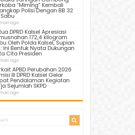
rkoba “Miming” Kembali
tangkap Polisi Dengan BB 32
 Sabu
 hari ago
tua DPRD Kalsel Apresiasi
musnahan 172,4 kilogram
bu Oleh Polda Kalsel, Supian
 : Ini Bentuk Nyata Dukungan
ta Cita Presiden
 hari ago
rkait APBD Perubahan 2026
isi III DPRD Kalsel Gelar
pat Pendalaman Kegiatan
rja Sejumlah SKPD
 hari ago