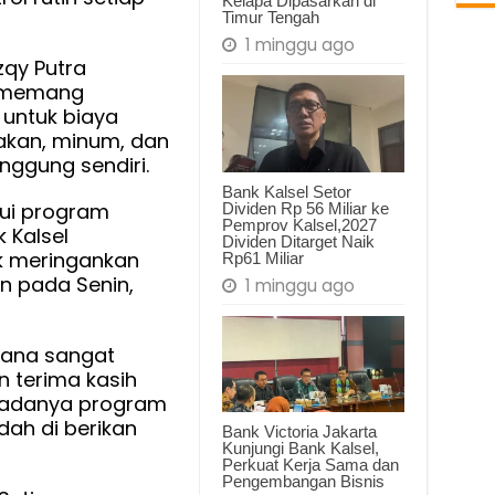
Kelapa Dipasarkan di
batan
Timur Tengah
ng
1 minggu ago
zqy Putra
i memang
 untuk biaya
akan, minum, dan
ng
nggung sendiri.
an
Bank Kalsel Setor
lui program
Dividen Rp 56 Miliar ke
a
Pemprov Kalsel,2027
 Kalsel
Dividen Ditarget Naik
k meringankan
Rp61 Miliar
n pada Senin,
1 minggu ago
lyana sangat
 terima kasih
 adanya program
ah di berikan
Bank Victoria Jakarta
Kunjungi Bank Kalsel,
Perkuat Kerja Sama dan
Pengembangan Bisnis