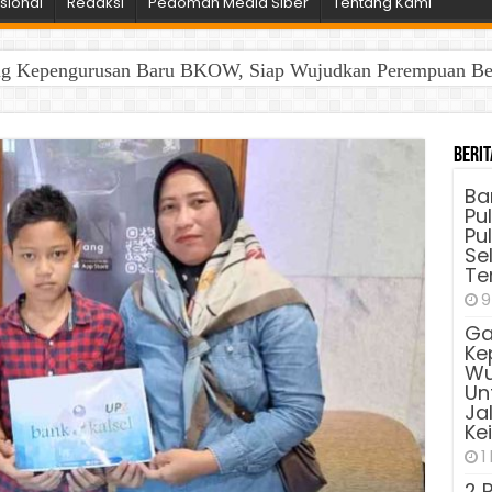
sional
Redaksi
Pedoman Media Siber
Tentang Kami
ng Kepengurusan Baru BKOW, Siap Wujudkan Perempuan Berd
Berit
Ba
Pu
Pu
Sel
Te
9
Ga
Ke
Wu
Unt
Ja
Ke
1
2 