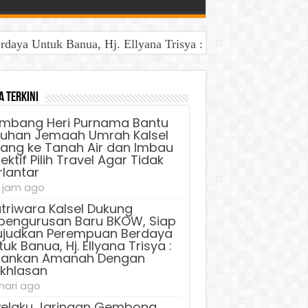
aya Untuk Banua, Hj. Ellyana Trisya : Jalankan Amanah D
a Terkini
mbang Heri Purnama Bantu
luhan Jemaah Umrah Kalsel
lang ke Tanah Air dan Imbau
ektif Pilih Travel Agar Tidak
rlantar
 jam ago
triwara Kalsel Dukung
pengurusan Baru BKOW, Siap
judkan Perempuan Berdaya
uk Banua, Hj. Ellyana Trisya :
lankan Amanah Dengan
ikhlasan
 hari ago
Pelaku Jaringan Gembong