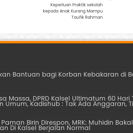
Keperluan Praktik sekolah
kepada Anak Kurang Mampu
Taufik Rahman
rkan Bantuan bagi Korban Kebakaran di 
a Massa, DPRD Kalsel Ultimatum 60 Hari 
 Umum, Kadishub : Tak Ada Anggaran, Ti
Paman Birin Direspon, MRK: Muhidin Bakal J
n Di Kalsel Berjalan Normal