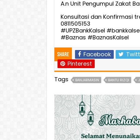
A.n Unit Pengumpul Zakat Ba
Konsultasi dan Konfirmasi tr
0811505153
#UPZBankKalsel #bankkalsel
#Baznas #BaznasKalsel
Facebook
Twitt
Share
Pinterest
Tags
BANJARMASIN
BANTU RIZQI