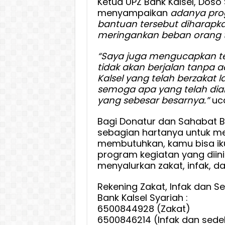
Ketua UPZ Bank Kalsel, Doso
menyampaikan
adanya pro
bantuan tersebut d
iharapk
meringankan beban orang t
“Saya juga mengucapkan te
tidak akan berjalan tanpa
Kalsel yang telah berzakat l
semoga apa yang telah d
yang sebesar besarnya.”
uca
Bagi Donatur dan Sahabat Ba
sebagian hartanya untuk m
membutuhkan, kamu bisa iku
program kegiatan yang diini
menyalurkan zakat, infak, da
Rekening Zakat, Infak dan Se
Bank Kalsel Syariah :
6500844928 (Zakat)
6500846214 (Infak dan sede