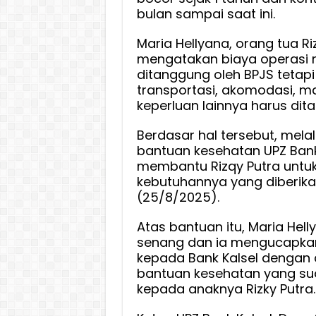
Pengo
bulan sampai saat ini.
Jantu
Maria Hellyana, orang tua Ri
Bocor
mengatakan biaya operas
di
ditanggung oleh BPJS tetapi
RS
transportasi, akomodasi, m
Jantu
keperluan lainnya harus dita
Harap
Kita
Berdasar hal tersebut, mela
Jakart
bantuan kesehatan UPZ Bank
membantu Rizqy Putra untu
kebutuhannya yang diberika
(25/8/2025).
Atas bantuan itu, Maria Hel
senang dan ia mengucapkan
kepada Bank Kalsel dengan
bantuan kesehatan yang sud
kepada anaknya Rizky Putra.