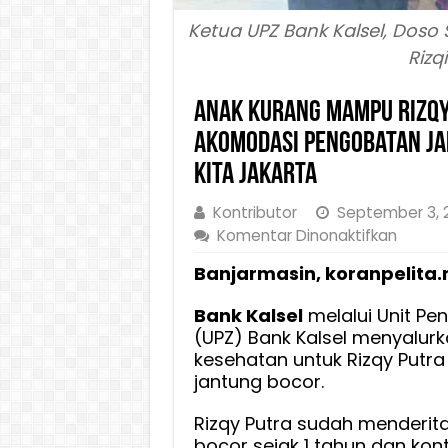
Ketua UPZ Bank Kalsel, Dos
Rizqi
Anak Kurang Mampu Rizqy
Akomodasi Pengobatan Ja
Kita Jakarta
Kontributor
September 3, 
pada
Komentar Dinonaktifkan
Anak
Banjarmasin, koranpelita.
Kurang
Mamp
Bank Kalsel
melalui Unit Pe
Rizqy
(UPZ) Bank Kalsel menyalur
Putra
kesehatan untuk Rizqy Putr
Dapat
jantung bocor.
Bantu
Biaya
Rizqy Putra sudah menderita
Akomo
bocor sejak 1 tahun dan kontr