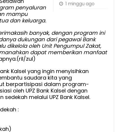
 Setiawan
1 minggu ago
gram penyaluran
an
mampu
ua dan keluarga.
rimakasih banyak, dengan program ini
 adanya dukungan dari pegawai Bank
alu dikelola oleh Unit Pengumpul Zakat,
iamanahkan dapat memberikan manfaat
pnya.(ril/zul)
nk Kalsel yang ingin menyisihkan
embantu saudara kita yang
t berpartisipasi dalam program-
siasi oleh UPZ Bank Kalsel dengan
n sedekah melalui UPZ Bank Kalsel.
dekah :
kah)