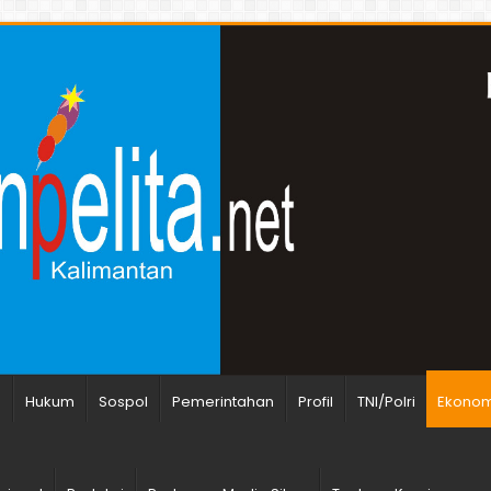
n
Hukum
Sospol
Pemerintahan
Profil
TNI/Polri
Ekonomi