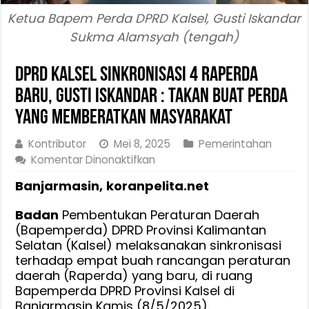
Ketua Bapem Perda DPRD Kalsel, Gusti Iskandar
Sukma Alamsyah (tengah)
DPRD Kalsel Sinkronisasi 4 Raperda
Baru, Gusti Iskandar : Takan Buat Perda
Yang Memberatkan Masyarakat
Kontributor
Mei 8, 2025
Pemerintahan
pada
Komentar Dinonaktifkan
DPRD
Banjarmasin,
koranpelita.net
Kalsel
Sinkronisasi
Badan
Pembentukan Peraturan Daerah
4
(Bapemperda) DPRD Provinsi Kalimantan
Raperda
Selatan (Kalsel) melaksanakan sinkronisasi
Baru,
terhadap empat buah rancangan peraturan
Gusti
daerah (Raperda) yang baru, di ruang
Iskandar
Bapemperda DPRD Provinsi Kalsel di
:
Banjarmasin Kamis (8/5/2025).