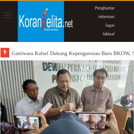
Gatriwara Kalsel Dukung Kepengurusan Baru BKOW, Si