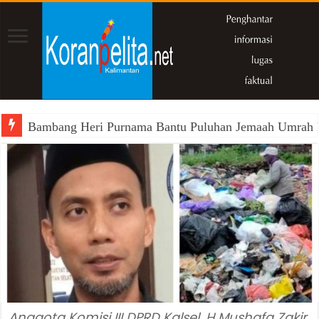
Bambang Heri Purnama Bantu Puluhan Jemaah Umrah Kals
Anggota Komisi III DPRD Kalsel, H Mushafa Zakir.