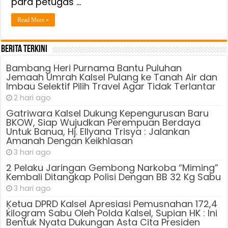
para petugas …
Read More »
Berita Terkini
Bambang Heri Purnama Bantu Puluhan
Jemaah Umrah Kalsel Pulang ke Tanah Air dan
Imbau Selektif Pilih Travel Agar Tidak Terlantar
2 hari ago
Gatriwara Kalsel Dukung Kepengurusan Baru
BKOW, Siap Wujudkan Perempuan Berdaya
Untuk Banua, Hj. Ellyana Trisya : Jalankan
Amanah Dengan Keikhlasan
3 hari ago
2 Pelaku Jaringan Gembong Narkoba “Miming”
Kembali Ditangkap Polisi Dengan BB 32 Kg Sabu
3 hari ago
Ķetua DPRD Kalsel Apresiasi Pemusnahan 172,4
kilogram Sabu Oleh Polda Kalsel, Supian HK : Ini
Bentuk Nyata Dukungan Asta Cita Presiden