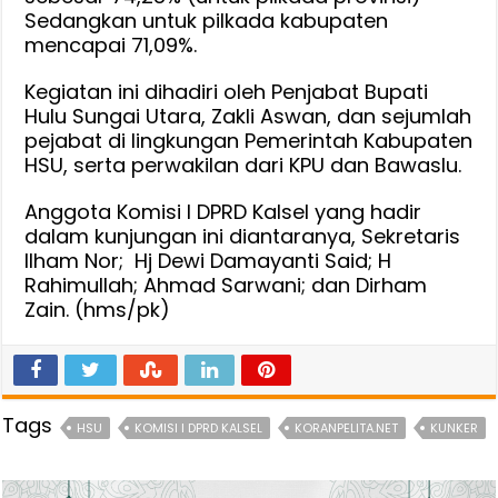
Sedangkan untuk pilkada kabupaten
mencapai 71,09%.
Kegiatan ini dihadiri oleh Penjabat Bupati
Hulu Sungai Utara, Zakli Aswan, dan sejumlah
pejabat di lingkungan Pemerintah Kabupaten
HSU, serta perwakilan dari KPU dan Bawaslu.
Anggota Komisi I DPRD Kalsel yang hadir
dalam kunjungan ini diantaranya, Sekretaris
Ilham Nor; Hj Dewi Damayanti Said; H
Rahimullah; Ahmad Sarwani; dan Dirham
Zain. (hms/pk)
Tags
HSU
KOMISI I DPRD KALSEL
KORANPELITA.NET
KUNKER