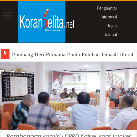
Bambang Heri Purnama Bantu Puluhan Jemaah Umrah Kals
Rombongan komisi I DPRD Kalsel, saat kunker