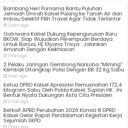
Bambang Heri Purnama Bantu Puluhan
Jemaah Umrah Kalsel Pulang ke Tanah Air dan
Imbau Selektif Pilih Travel Agar Tidak Terlantar
2 jam ago
Gatriwara Kalsel Dukung Kepengurusan Baru
BKOW, Siap Wujudkan Perempuan Berdaya
Untuk Banua, Hj. Ellyana Trisya : Jalankan
Amanah Dengan Keikhlasan
1 hari ago
2 Pelaku Jaringan Gembong Narkoba “Miming”
Kembali Ditangkap Polisi Dengan BB 32 Kg Sabu
1 hari ago
Ķetua DPRD Kalsel Apresiasi Pemusnahan 172,4
kilogram Sabu Oleh Polda Kalsel, Supian HK : Ini
Bentuk Nyata Dukungan Asta Cita Presiden
2 hari ago
Berkait APBD Perubahan 2026 Komisi III DPRD
Kalsel Gelar Rapat Pendalaman Kegiatan Kerja
Sejumlah SKPD
2 hari ago