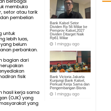
an berbagai
suk membuka
, setor atau tarik
 dan pembelian
Bank Kalsel Setor
Dividen Rp 56 Miliar ke
Pemprov Kalsel,2027
g untuk
Dividen Ditarget Naik
Rp61 Miliar
 lebih luas,
 yang belum
1 minggu ago
yanan perbankan.
n bagian dari
 merupakan
menyediakan
diran fisik
Bank Victoria Jakarta
Kunjungi Bank Kalsel,
Perkuat Kerja Sama dan
Pengembangan Bisnis
 hasil kerja sama
1 minggu ago
gan (OJK) yang
 masyarakat yang