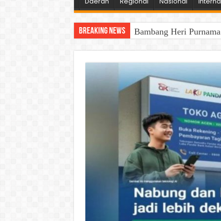
Daerah
Regional
Nasional
Interna
Breaking News
Bambang Heri Purnama B