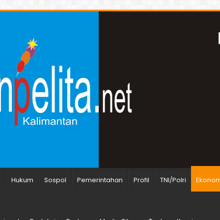
n
Hukum
Sospol
Pemerintahan
Profil
TNI/Polri
Ekonomi