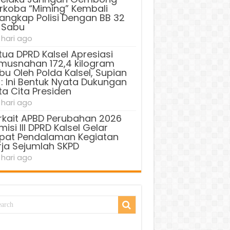
rkoba “Miming” Kembali
tangkap Polisi Dengan BB 32
 Sabu
 hari ago
tua DPRD Kalsel Apresiasi
musnahan 172,4 kilogram
bu Oleh Polda Kalsel, Supian
 : Ini Bentuk Nyata Dukungan
ta Cita Presiden
 hari ago
rkait APBD Perubahan 2026
isi III DPRD Kalsel Gelar
pat Pendalaman Kegiatan
rja Sejumlah SKPD
 hari ago