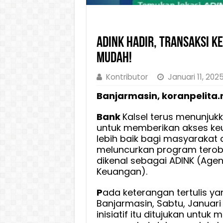
ADINK Hadir, Transaksi K
Mudah!
Kontributor
Januari 11, 202
Banjarmasin, koranpelita.
Bank
Kalsel terus menunju
untuk memberikan akses k
lebih baik bagi masyarakat
meluncurkan program tero
dikenal sebagai ADINK (Agen D
Keuangan).
P
ada keterangan tertulis ya
Banjarmasin, Sabtu, Januari
inisiatif itu ditujukan unt