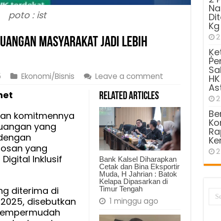
Na
poto : ist
Di
Kg
2
euangan Masyarakat Jadi Lebih
Ķe
Pe
Sa
5
Ekonomi/Bisnis
Leave a comment
HK
As
net
Related Articles
2
Be
kkan komitmennya
Kom
euangan yang
Ra
 dengan
Ke
bosan yang
2
igital Inklusif
Bank Kalsel Diharapkan
Cetak dan Bina Eksportir
Muda, H Jahrian : Batok
Kelapa Dipasarkan di
Timur Tengah
ng diterima di
 2025, disebutkan
1 minggu ago
uk mempermudah