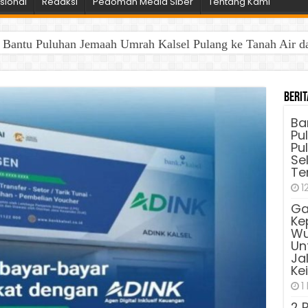
sional
Redaksi
Pedoman Media Siber
Tentang Kami
antu Puluhan Jemaah Umrah Kalsel Pulang ke Tanah Air dan 
Berit
Ba
Pu
Pu
Sel
Te
1
Ga
Ke
Wu
Unt
Ja
Ke
1
2 