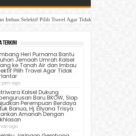
Imbau Selektif Pilih Travel Agar Tidak Terlantar
a Terkini
mbang Heri Purnama Bantu
luhan Jemaah Umrah Kalsel
lang ke Tanah Air dan Imbau
ektif Pilih Travel Agar Tidak
rlantar
2 jam ago
triwara Kalsel Dukung
pengurusan Baru BKOW, Siap
judkan Perempuan Berdaya
uk Banua, Hj. Ellyana Trisya :
lankan Amanah Dengan
ikhlasan
 hari ago
Pelaku Jaringan Gembong